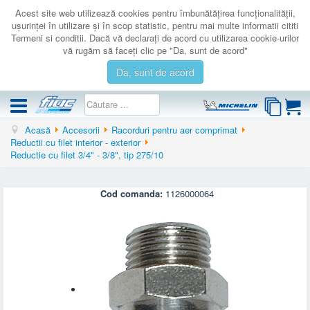
Acest site web utilizează cookies pentru îmbunătăţirea funcţionalităţii,
uşurinţei în utilizare şi în scop statistic, pentru mai multe informatii cititi
Termeni si conditii. Dacă vă declaraţi de acord cu utilizarea cookie-urilor
vă rugăm să faceţi clic pe "Da, sunt de acord"
Da, sunt de acord
Acasă
Accesorii
Racorduri pentru aer comprimat
COMPRESOARE
Reductii cu filet interior - exterior
Reductie cu filet 3/4" - 3/8", tip 275/10
ACCESORII
PRODUSE NOI
Cod comanda:
1126000064
LICHIDARE
SERVICE
CATALOAGE
CONTACT
AUTENTIFICARE