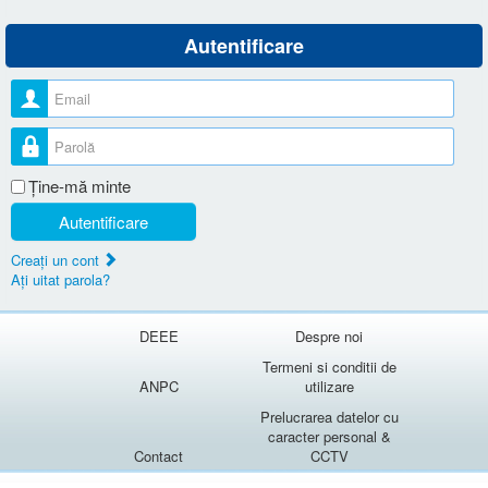
Autentificare
Nume utilizator
Parolă
Ţine-mă minte
Autentificare
Creaţi un cont
Aţi uitat parola?
DEEE
Despre noi
Termeni si conditii de
ANPC
utilizare
Prelucrarea datelor cu
caracter personal &
Contact
CCTV