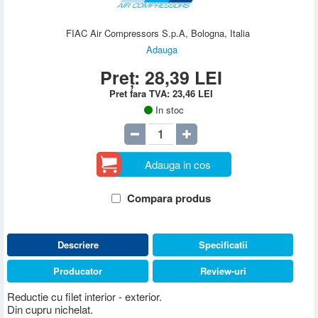
FIAC Air Compressors S.p.A, Bologna, Italia
Adauga
Preț:
28,39
LEI
Pret fara TVA:
23,46
LEI
In stoc
Adauga in cos
Compara produs
Descriere
Specificatii
Producator
Review-uri
Reductie cu filet interior - exterior.
Din cupru nichelat.