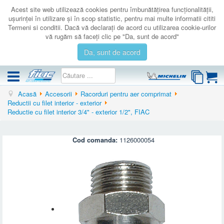
Acest site web utilizează cookies pentru îmbunătăţirea funcţionalităţii,
uşurinţei în utilizare şi în scop statistic, pentru mai multe informatii cititi
Termeni si conditii. Dacă vă declaraţi de acord cu utilizarea cookie-urilor
vă rugăm să faceţi clic pe "Da, sunt de acord"
Da, sunt de acord
Acasă
Accesorii
Racorduri pentru aer comprimat
COMPRESOARE
Reductii cu filet interior - exterior
Reductie cu filet interior 3/4" - exterior 1/2", FIAC
ACCESORII
PRODUSE NOI
Cod comanda:
1126000054
LICHIDARE
SERVICE
CATALOAGE
CONTACT
AUTENTIFICARE