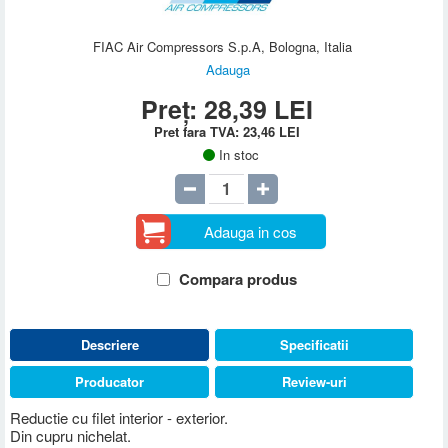
FIAC Air Compressors S.p.A, Bologna, Italia
Adauga
Preț:
28,39
LEI
Pret fara TVA:
23,46
LEI
In stoc
Adauga in cos
Compara produs
Descriere
Specificatii
Producator
Review-uri
Reductie cu filet interior - exterior.
Din cupru nichelat.