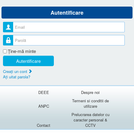
Autentificare
Nume utilizator
Parolă
Ţine-mă minte
Autentificare
Creaţi un cont
Aţi uitat parola?
DEEE
Despre noi
Termeni si conditii de
ANPC
utilizare
Prelucrarea datelor cu
caracter personal &
Contact
CCTV