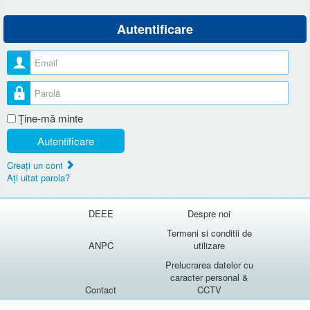
Autentificare
Nume utilizator
Parolă
Ţine-mă minte
Autentificare
Creaţi un cont
Aţi uitat parola?
DEEE
Despre noi
Termeni si conditii de
ANPC
utilizare
Prelucrarea datelor cu
caracter personal &
Contact
CCTV