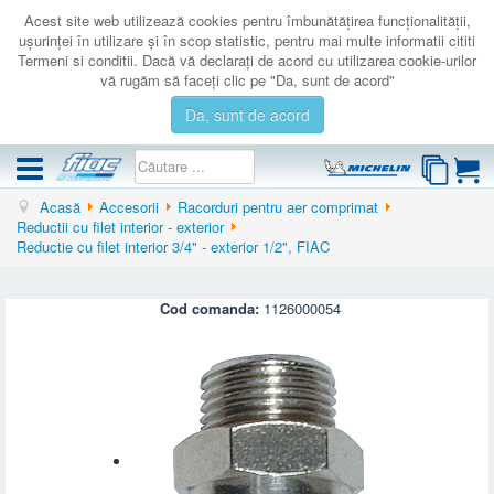
Acest site web utilizează cookies pentru îmbunătăţirea funcţionalităţii,
uşurinţei în utilizare şi în scop statistic, pentru mai multe informatii cititi
Termeni si conditii. Dacă vă declaraţi de acord cu utilizarea cookie-urilor
vă rugăm să faceţi clic pe "Da, sunt de acord"
Da, sunt de acord
Acasă
Accesorii
Racorduri pentru aer comprimat
COMPRESOARE
Reductii cu filet interior - exterior
Reductie cu filet interior 3/4" - exterior 1/2", FIAC
ACCESORII
PRODUSE NOI
Cod comanda:
1126000054
LICHIDARE
SERVICE
CATALOAGE
CONTACT
AUTENTIFICARE