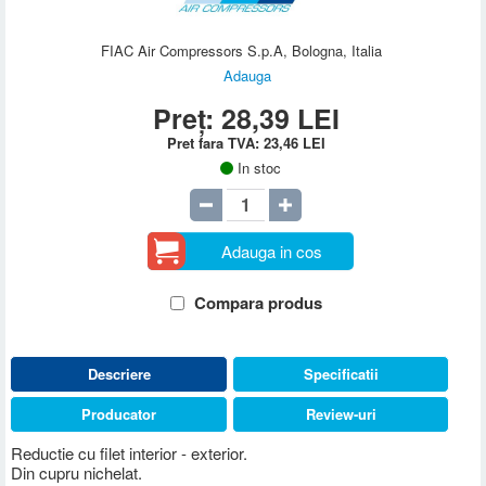
FIAC Air Compressors S.p.A, Bologna, Italia
Adauga
Preț:
28,39
LEI
Pret fara TVA:
23,46
LEI
In stoc
Adauga in cos
Compara produs
Descriere
Specificatii
Producator
Review-uri
Reductie cu filet interior - exterior.
Din cupru nichelat.