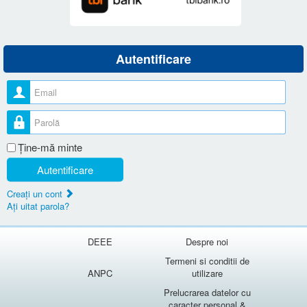
Autentificare
Nume utilizator
Parolă
Ţine-mă minte
Autentificare
Creaţi un cont
Aţi uitat parola?
DEEE
Despre noi
Termeni si conditii de
ANPC
utilizare
Prelucrarea datelor cu
caracter personal &