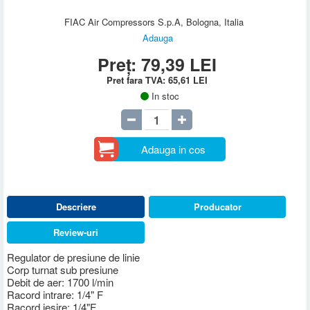
FIAC Air Compressors S.p.A, Bologna, Italia
Adauga
Preț:
79,39
LEI
Pret fara TVA:
65,61
LEI
In stoc
Adauga in cos
Descriere
Producator
Review-uri
Regulator de presiune de linie
Corp turnat sub presiune
Debit de aer: 1700 l/min
Racord intrare: 1/4" F
Racord iesire: 1/4"F