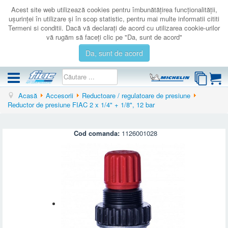
Acest site web utilizează cookies pentru îmbunătăţirea funcţionalităţii,
uşurinţei în utilizare şi în scop statistic, pentru mai multe informatii cititi
Termeni si conditii. Dacă vă declaraţi de acord cu utilizarea cookie-urilor
vă rugăm să faceţi clic pe "Da, sunt de acord"
Da, sunt de acord
Acasă
Accesorii
Reductoare / regulatoare de presiune
COMPRESOARE
Reductor de presiune FIAC 2 x 1/4" + 1/8", 12 bar
ACCESORII
PRODUSE NOI
Cod comanda:
1126001028
LICHIDARE
SERVICE
CATALOAGE
CONTACT
AUTENTIFICARE