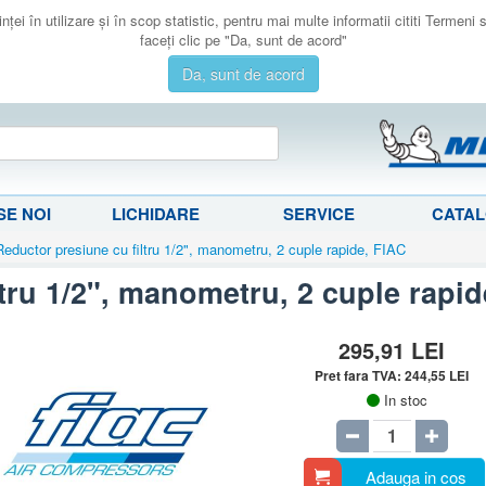
ţei în utilizare şi în scop statistic, pentru mai multe informatii cititi Termeni
faceţi clic pe "Da, sunt de acord"
Da, sunt de acord
E NOI
LICHIDARE
SERVICE
CATA
Reductor presiune cu filtru 1/2", manometru, 2 cuple rapide, FIAC
tru 1/2", manometru, 2 cuple rapid
295,91
LEI
Pret fara TVA:
244,55
LEI
In stoc
Adauga in cos