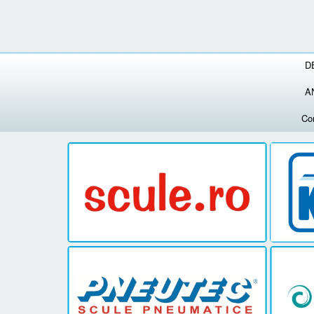
D
A
Co