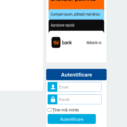
Autentificare
Nume utilizator
Parolă
Ţine-mă minte
Autentificare