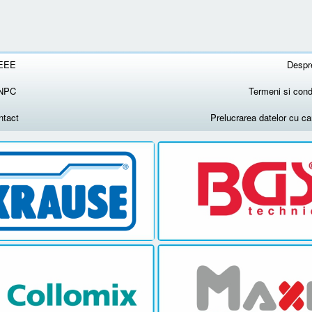
EEE
Despr
NPC
Termeni si condi
ntact
Prelucrarea datelor cu c