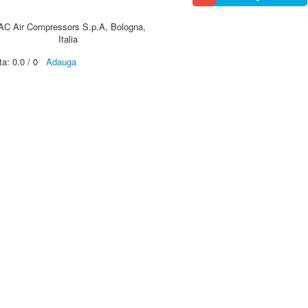
AC Air Compressors S.p.A, Bologna,
Italia
ta:
0.0
/
0
Adauga