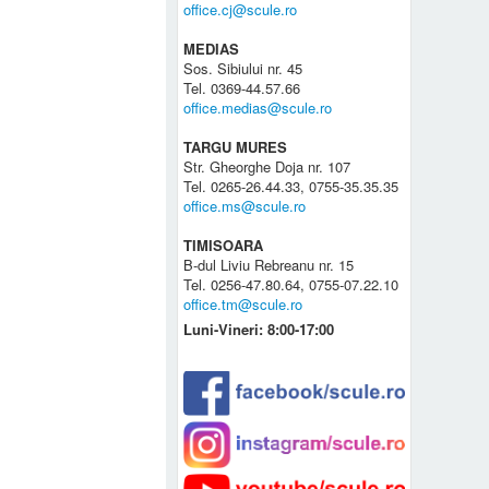
office.cj@scule.ro
MEDIAS
Sos. Sibiului nr. 45
Tel. 0369-44.57.66
office.medias@scule.ro
TARGU MURES
Str. Gheorghe Doja nr. 107
Tel. 0265-26.44.33, 0755-35.35.35
office.ms@scule.ro
TIMISOARA
B-dul Liviu Rebreanu nr. 15
Tel. 0256-47.80.64, 0755-07.22.10
office.tm@scule.ro
Luni-Vineri: 8:00-17:00