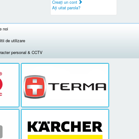
Creaţi un cont
Aţi uitat parola?
e noi
tii de utilizare
aracter personal & CCTV