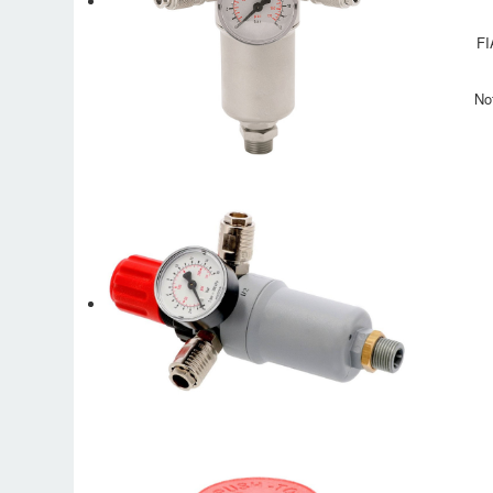
FI
No