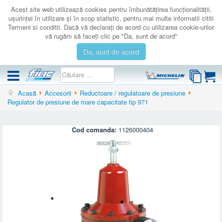
Acest site web utilizează cookies pentru îmbunătăţirea funcţionalităţii,
uşurinţei în utilizare şi în scop statistic, pentru mai multe informatii cititi
Termeni si conditii. Dacă vă declaraţi de acord cu utilizarea cookie-urilor
vă rugăm să faceţi clic pe "Da, sunt de acord"
Da, sunt de acord
Acasă
Accesorii
Reductoare / regulatoare de presiune
COMPRESOARE
Regulator de presiune de mare capacitate tip 971
ACCESORII
PRODUSE NOI
Cod comanda:
1126000404
LICHIDARE
SERVICE
CATALOAGE
CONTACT
AUTENTIFICARE