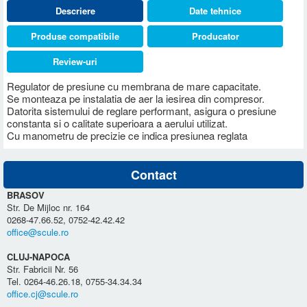
Descriere
Date tehnice
Produse compatibile
Producator
Review-uri
Regulator de presiune cu membrana de mare capacitate.
Se monteaza pe instalatia de aer la iesirea din compresor.
Datorita sistemului de reglare performant, asigura o presiune
constanta si o calitate superioara a aerului utilizat.
Cu manometru de precizie ce indica presiunea reglata
Contact
BRASOV
Str. De Mijloc nr. 164
0268-47.66.52, 0752-42.42.42
office@scule.ro
CLUJ-NAPOCA
Str. Fabricii Nr. 56
Tel. 0264-46.26.18, 0755-34.34.34
office.cj@scule.ro