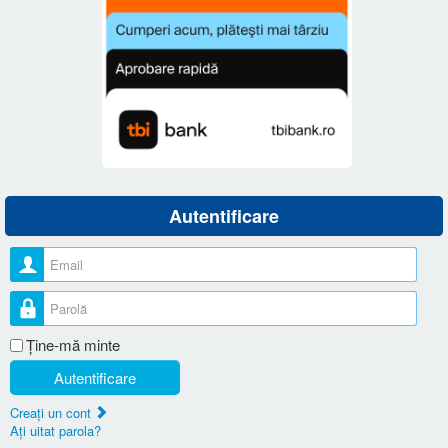
Autentificare
Nume utilizator
Parolă
Ţine-mă minte
Autentificare
Creaţi un cont
Aţi uitat parola?