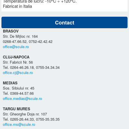
Temperatura de lucru: -10
C ÷ +120
C.
Fabricat in Italia
Contact
BRASOV
Str. De Mijloc nr. 164
0268-47.66.52, 0752-42.42.42
office@scule.ro
CLUJ-NAPOCA
Str. Fabricii Nr. 56
Tel. 0264-46.26.18, 0755-34.34.34
office.cj@scule.ro
MEDIAS
Sos. Sibiului nr. 45
Tel. 0369-44.57.66
office.medias@scule.ro
TARGU MURES
Str. Gheorghe Doja nr. 107
Tel. 0265-26.44.33, 0755-35.35.35
office.ms@scule.ro