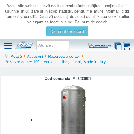
Acest site web utilizează cookies pentru îmbunătăţirea funcţionalităţii,
uşurinţei în utilizare şi în scop statistic, pentru mai multe informatii cititi
Termeni si conditii. Dacă vă declaraţi de acord cu utilizarea cookie-urilor
vă rugăm să faceţi clic pe "Da, sunt de acord"
Da, sunt de acord
Acasă
Accesorii
Rezervoare de aer
COMPRESOARE
Rezervor de aer 100 l, vertical, 11bar, zincat, Made in Italy
ACCESORII
PRODUSE NOI
Cod comanda:
VEC00901
LICHIDARE
SERVICE
CATALOAGE
CONTACT
AUTENTIFICARE