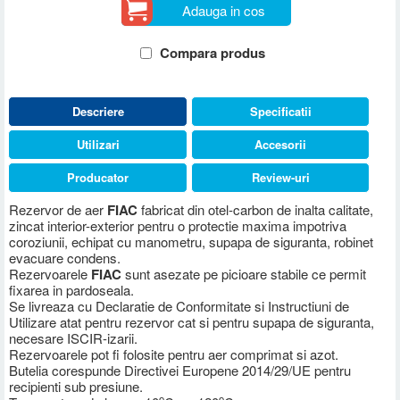
Adauga in cos
Compara produs
Descriere
Specificatii
Utilizari
Accesorii
Producator
Review-uri
Rezervor de aer
FIAC
fabricat din otel-carbon de inalta calitate,
zincat interior-exterior pentru o protectie maxima impotriva
coroziunii, echipat cu manometru, supapa de siguranta, robinet
evacuare condens.
Rezervoarele
FIAC
sunt asezate pe picioare stabile ce permit
fixarea in pardoseala.
Se livreaza cu Declaratie de Conformitate si Instructiuni de
Utilizare atat pentru rezervor cat si pentru supapa de siguranta,
necesare ISCIR-izarii.
Rezervoarele pot fi folosite pentru aer comprimat si azot.
Butelia corespunde Directivei Europene 2014/29/UE pentru
recipienti sub presiune.
o
o