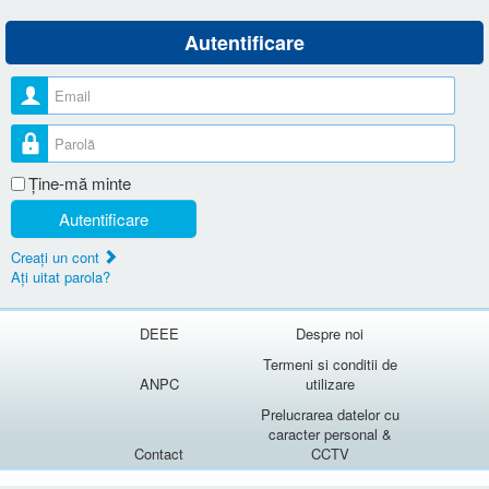
Autentificare
Nume utilizator
Parolă
Ţine-mă minte
Autentificare
Creaţi un cont
Aţi uitat parola?
DEEE
Despre noi
Termeni si conditii de
ANPC
utilizare
Prelucrarea datelor cu
caracter personal &
Contact
CCTV