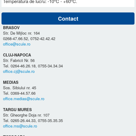
Temperatura de lucru: -10
C - +60
C.
Contact
BRASOV
Str. De Mijloc nr. 164
0268-47.66.52, 0752-42.42.42
office@scule.ro
CLUJ-NAPOCA
Str. Fabricii Nr. 56
Tel. 0264-46.26.18, 0755-34.34.34
office.cj@scule.ro
MEDIAS
Sos. Sibiului nr. 45
Tel. 0369-44.57.66
office.medias@scule.ro
TARGU MURES
Str. Gheorghe Doja nr. 107
Tel. 0265-26.44.33, 0755-35.35.35
office.ms@scule.ro