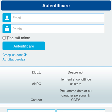
Autentificare
Nume utilizator
Parolă
Ţine-mă minte
Autentificare
Creaţi un cont
Aţi uitat parola?
DEEE
Despre noi
Termeni si conditii de
ANPC
utilizare
Prelucrarea datelor cu
caracter personal &
Contact
CCTV