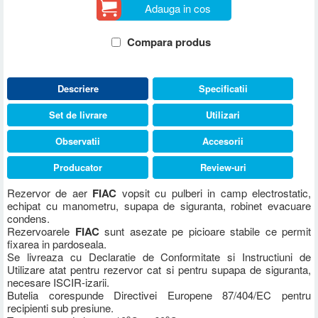
Adauga in cos
Compara produs
Descriere
Specificatii
Set de livrare
Utilizari
Observatii
Accesorii
Producator
Review-uri
Rezervor de aer
FIAC
vopsit cu pulberi in camp electrostatic,
echipat cu manometru, supapa de siguranta, robinet evacuare
condens.
Rezervoarele
FIAC
sunt asezate pe picioare stabile ce permit
fixarea in pardoseala.
Se livreaza cu Declaratie de Conformitate si Instructiuni de
Utilizare atat pentru rezervor cat si pentru supapa de siguranta,
necesare ISCIR-izarii.
Butelia corespunde Directivei Europene 87/404/EC pentru
recipienti sub presiune.
o
o