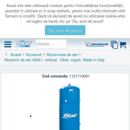
Acest site web utilizează cookies pentru îmbunătăţirea funcţionalităţii,
uşurinţei în utilizare şi în scop statistic, pentru mai multe informatii cititi
Termeni si conditii. Dacă vă declaraţi de acord cu utilizarea cookie-urilor
vă rugăm să faceţi clic pe "Da, sunt de acord"
Da, sunt de acord
Acasă
Accesorii
Rezervoare de aer
COMPRESOARE
Rezervor de aer 4000 l, vertical, 12bar, vopsit, Made in Italy
ACCESORII
PRODUSE NOI
Cod comanda:
1121710051
LICHIDARE
SERVICE
CATALOAGE
CONTACT
AUTENTIFICARE