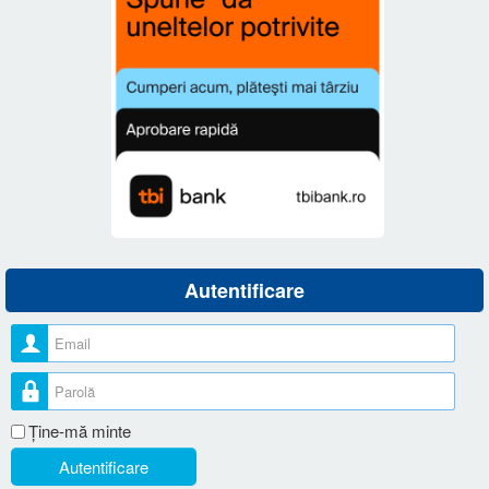
Autentificare
Nume utilizator
Parolă
Ţine-mă minte
Autentificare