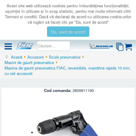
Acest site web utilizează cookies pentru îmbunătăţirea funcţionalităţii,
uşurinţei în utilizare şi în scop statistic, pentru mai multe informatii cititi
Termeni si conditii. Dacă vă declaraţi de acord cu utilizarea cookie-urilor
vă rugăm să faceţi clic pe "Da, sunt de acord"
Da, sunt de acord
Acasă
Accesorii
Scule pneumatice
COMPRESOARE
Masini de gaurit pneumatice
Masina de gaurit pneumatica FIAC, reversibila, mandrina rapida 10 mm,
ACCESORII
cu set accesorii
PRODUSE NOI
LICHIDARE
Cod comanda:
2809911190
SERVICE
CATALOAGE
CONTACT
AUTENTIFICARE