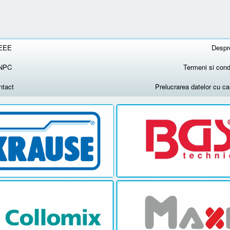
EEE
Despr
NPC
Termeni si condi
ntact
Prelucrarea datelor cu c