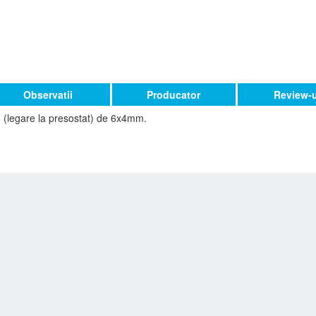
Observatii
Producator
Review-u
n (legare la presostat) de 6x4mm.