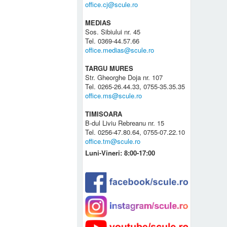
office.cj@scule.ro
MEDIAS
Sos. Sibiului nr. 45
Tel. 0369-44.57.66
office.medias@scule.ro
TARGU MURES
Str. Gheorghe Doja nr. 107
Tel. 0265-26.44.33, 0755-35.35.35
office.ms@scule.ro
TIMISOARA
B-dul Liviu Rebreanu nr. 15
Tel. 0256-47.80.64, 0755-07.22.10
office.tm@scule.ro
Luni-Vineri: 8:00-17:00