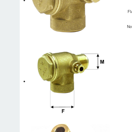
FI
No