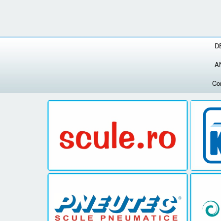
D
A
Co