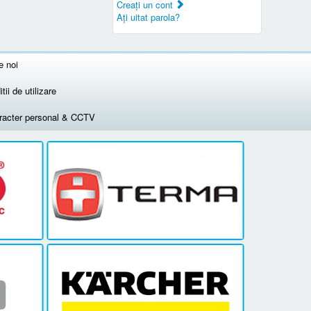
Creaţi un cont
Aţi uitat parola?
e noi
tii de utilizare
aracter personal & CCTV