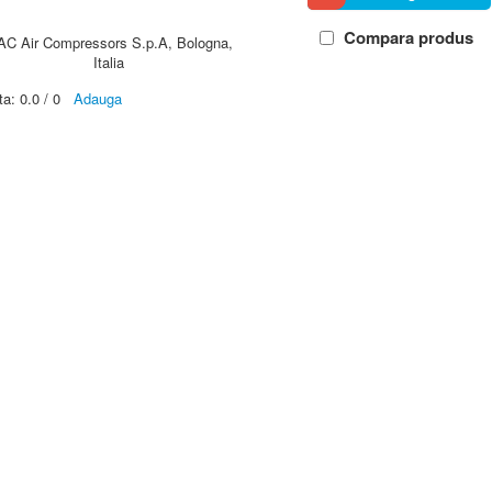
Compara produs
AC Air Compressors S.p.A, Bologna,
Italia
ta:
0.0
/
0
Adauga