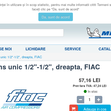
ţei în utilizare şi în scop statistic, pentru mai multe informatii cititi Termeni
faceţi clic pe "Da, sunt de acord"
Da, sunt de acord
E NOI
LICHIDARE
SERVICE
CATA
unic 1/2"-1/2", dreapta, FIAC
s unic 1/2"-1/2", dreapta, FIAC
57,16
LEI
Pret fara TVA:
47,24
LEI
In stoc
Adauga in cos