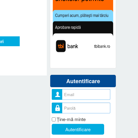
ri
Autentificare
Nume utilizator
Parolă
Ţine-mă minte
Autentificare