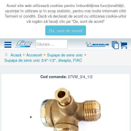
Acest site web utilizează cookies pentru îmbunătăţirea funcţionalităţii,
uşurinţei în utilizare şi în scop statistic, pentru mai multe informatii cititi
Termeni si conditii. Dacă vă declaraţi de acord cu utilizarea cookie-urilor
vă rugăm să faceţi clic pe "Da, sunt de acord"
Da, sunt de acord
Acasă
Accesorii
Supape de sens unic
COMPRESOARE
Supapa de sens unic 3/4"-1/2", dreapta, FIAC
ACCESORII
PRODUSE NOI
Cod comanda:
27VM_3/4_1/2
LICHIDARE
SERVICE
CATALOAGE
CONTACT
AUTENTIFICARE