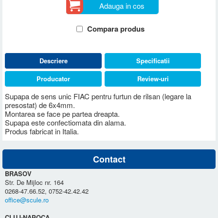
Adauga in cos
Compara produs
Descriere
Specificatii
Producator
Review-uri
Supapa de sens unic FIAC pentru furtun de rilsan (legare la
presostat) de 6x4mm.
Montarea se face pe partea dreapta.
Supapa este confectiomata din alama.
Produs fabricat in Italia.
Contact
BRASOV
Str. De Mijloc nr. 164
0268-47.66.52, 0752-42.42.42
office@scule.ro
CLUJ-NAPOCA