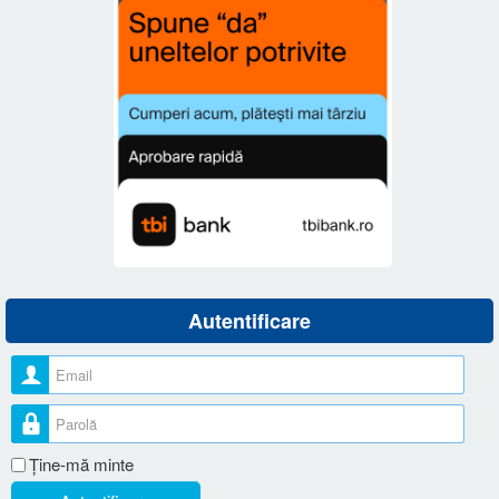
Autentificare
Nume utilizator
Parolă
Ţine-mă minte