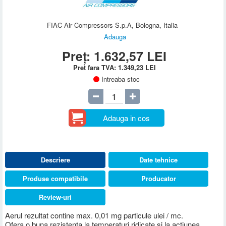
FIAC Air Compressors S.p.A, Bologna, Italia
Adauga
Preț:
1.632,57
LEI
Pret fara TVA:
1.349,23
LEI
Intreaba stoc
Adauga in cos
Descriere
Date tehnice
Produse compatibile
Producator
Review-uri
Aerul rezultat contine max. 0,01 mg particule ulei / mc.
Ofera o buna rezistenta la temperaturi ridicate si la actiunea