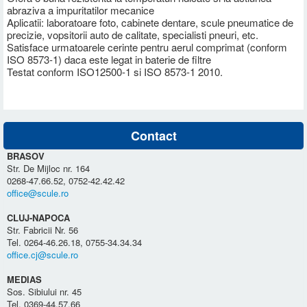
abraziva a impuritatilor mecanice
Aplicatii: laboratoare foto, cabinete dentare, scule pneumatice de
precizie, vopsitorii auto de calitate, specialisti pneuri, etc.
Satisface urmatoarele cerinte pentru aerul comprimat (conform
ISO 8573-1) daca este legat in baterie de filtre
Testat conform ISO12500-1 si ISO 8573-1 2010.
Contact
BRASOV
Str. De Mijloc nr. 164
0268-47.66.52, 0752-42.42.42
office@scule.ro
CLUJ-NAPOCA
Str. Fabricii Nr. 56
Tel. 0264-46.26.18, 0755-34.34.34
office.cj@scule.ro
MEDIAS
Sos. Sibiului nr. 45
Tel. 0369-44.57.66