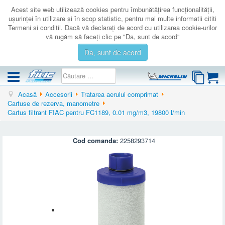
Acest site web utilizează cookies pentru îmbunătăţirea funcţionalităţii,
uşurinţei în utilizare şi în scop statistic, pentru mai multe informatii cititi
Termeni si conditii. Dacă vă declaraţi de acord cu utilizarea cookie-urilor
vă rugăm să faceţi clic pe "Da, sunt de acord"
Da, sunt de acord
Acasă
Accesorii
Tratarea aerului comprimat
COMPRESOARE
Cartuse de rezerva, manometre
Cartus filtrant FIAC pentru FC1189, 0.01 mg/m3, 19800 l/min
ACCESORII
PRODUSE NOI
Cod comanda:
2258293714
LICHIDARE
SERVICE
CATALOAGE
CONTACT
AUTENTIFICARE