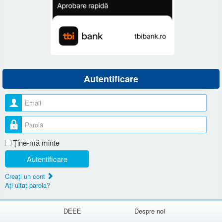
Autentificare
Nume utilizator
Parolă
Ţine-mă minte
Autentificare
Creaţi un cont
Aţi uitat parola?
DEEE
Despre noi