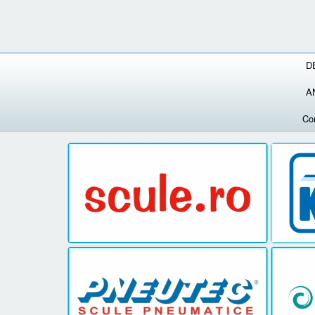
D
A
Co