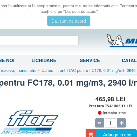
ţei în utilizare şi în scop statistic, pentru mai multe informatii cititi Termeni
faceţi clic pe "Da, sunt de acord"
Da, sunt de acord
E NOI
LICHIDARE
SERVICE
CATA
 rezerva, manometre
Cartus filtrant FIAC pentru FC178, 0.01 mg/m3, 2940 
 pentru FC178, 0.01 mg/m3, 2940 l/
465,98
LEI
Pret fara TVA:
385,11
LEI
Intreaba stoc
Adauga in cos