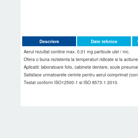
Descriere
Date tehnice
Aerul rezultat contine max. 0,01 mg particule ulei / mc.
Ofera o buna rezistenta la temperaturi ridicate si la actiun
Aplicatii: laboratoare foto, cabinete dentare, scule pneumatic
Satisface urmatoarele cerinte pentru aerul comprimat (conf
Testat conform ISO12500-1 si ISO 8573-1 2010.