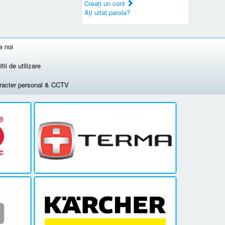
Creaţi un cont
Aţi uitat parola?
e noi
tii de utilizare
aracter personal & CCTV