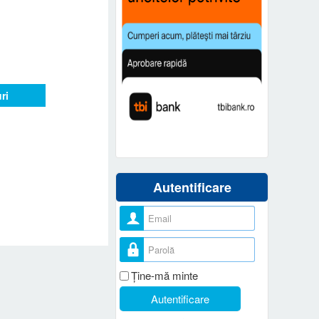
ri
Autentificare
Nume utilizator
Parolă
Ţine-mă minte
Autentificare