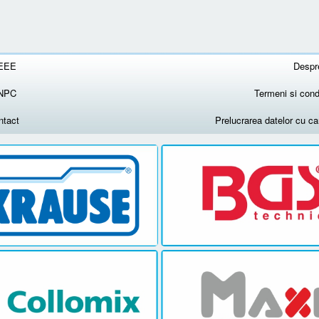
EEE
Despr
NPC
Termeni si condi
ntact
Prelucrarea datelor cu c