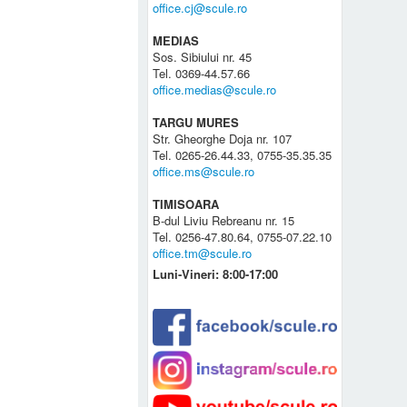
office.cj@scule.ro
MEDIAS
Sos. Sibiului nr. 45
Tel. 0369-44.57.66
office.medias@scule.ro
TARGU MURES
Str. Gheorghe Doja nr. 107
Tel. 0265-26.44.33, 0755-35.35.35
office.ms@scule.ro
TIMISOARA
B-dul Liviu Rebreanu nr. 15
Tel. 0256-47.80.64, 0755-07.22.10
office.tm@scule.ro
Luni-Vineri: 8:00-17:00