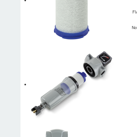
FI
No