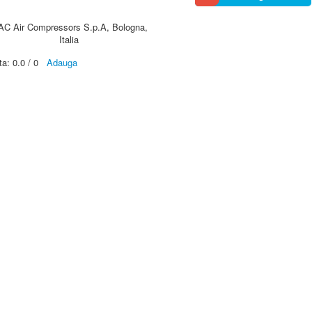
AC Air Compressors S.p.A, Bologna,
Italia
ta:
0.0
/
0
Adauga