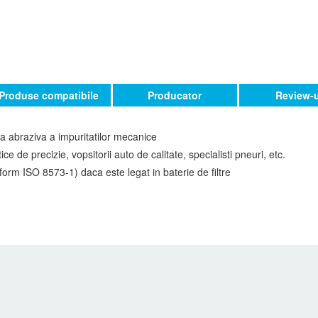
Produse compatibile
Producator
Review-u
ea abraziva a impuritatilor mecanice
e de precizie, vopsitorii auto de calitate, specialisti pneuri, etc.
orm ISO 8573-1) daca este legat in baterie de filtre