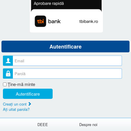
Autentificare
Nume utilizator
Parolă
Ţine-mă minte
Autentificare
Creaţi un cont
Aţi uitat parola?
DEEE
Despre noi