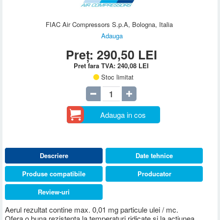
FIAC Air Compressors S.p.A, Bologna, Italia
Adauga
Preț:
290,50
LEI
Pret fara TVA:
240,08
LEI
Stoc limitat
Adauga in cos
Descriere
Date tehnice
Produse compatibile
Producator
Review-uri
Aerul rezultat contine max. 0,01 mg particule ulei / mc.
Ofera o buna rezistenta la temperaturi ridicate si la actiunea