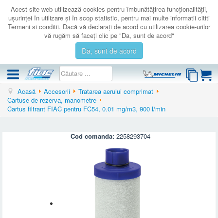
Acest site web utilizează cookies pentru îmbunătăţirea funcţionalităţii,
uşurinţei în utilizare şi în scop statistic, pentru mai multe informatii cititi
Termeni si conditii. Dacă vă declaraţi de acord cu utilizarea cookie-urilor
vă rugăm să faceţi clic pe "Da, sunt de acord"
Da, sunt de acord
Acasă
Accesorii
Tratarea aerului comprimat
COMPRESOARE
Cartuse de rezerva, manometre
Cartus filtrant FIAC pentru FC54, 0.01 mg/m3, 900 l/min
ACCESORII
PRODUSE NOI
Cod comanda:
2258293704
LICHIDARE
SERVICE
CATALOAGE
CONTACT
AUTENTIFICARE