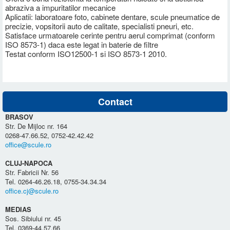
abraziva a impuritatilor mecanice
Aplicatii: laboratoare foto, cabinete dentare, scule pneumatice de
precizie, vopsitorii auto de calitate, specialisti pneuri, etc.
Satisface urmatoarele cerinte pentru aerul comprimat (conform
ISO 8573-1) daca este legat in baterie de filtre
Testat conform ISO12500-1 si ISO 8573-1 2010.
Contact
BRASOV
Str. De Mijloc nr. 164
0268-47.66.52, 0752-42.42.42
office@scule.ro
CLUJ-NAPOCA
Str. Fabricii Nr. 56
Tel. 0264-46.26.18, 0755-34.34.34
office.cj@scule.ro
MEDIAS
Sos. Sibiului nr. 45
Tel. 0369-44.57.66