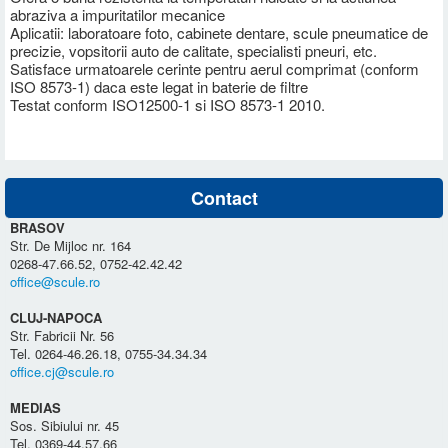
abraziva a impuritatilor mecanice
Aplicatii: laboratoare foto, cabinete dentare, scule pneumatice de
precizie, vopsitorii auto de calitate, specialisti pneuri, etc.
Satisface urmatoarele cerinte pentru aerul comprimat (conform
ISO 8573-1) daca este legat in baterie de filtre
Testat conform ISO12500-1 si ISO 8573-1 2010.
Contact
BRASOV
Str. De Mijloc nr. 164
0268-47.66.52, 0752-42.42.42
office@scule.ro
CLUJ-NAPOCA
Str. Fabricii Nr. 56
Tel. 0264-46.26.18, 0755-34.34.34
office.cj@scule.ro
MEDIAS
Sos. Sibiului nr. 45
Tel. 0369-44.57.66