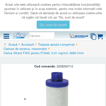
Acest site web utilizează cookies pentru îmbunătăţirea funcţionalităţii,
uşurinţei în utilizare şi în scop statistic, pentru mai multe informatii cititi
Termeni si conditii. Dacă vă declaraţi de acord cu utilizarea cookie-urilor
vă rugăm să faceţi clic pe "Da, sunt de acord"
Da, sunt de acord
Acasă
Accesorii
Tratarea aerului comprimat
COMPRESOARE
Cartuse de rezerva, manometre
Cartus filtrant FIAC pentru FC545, 0.01 mg/m3, 9060 l/min
ACCESORII
PRODUSE NOI
Cod comanda:
2258293712
LICHIDARE
SERVICE
CATALOAGE
CONTACT
AUTENTIFICARE