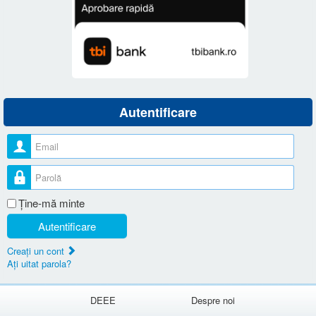
Autentificare
Nume utilizator
Parolă
Ţine-mă minte
Autentificare
Creaţi un cont
Aţi uitat parola?
DEEE
Despre noi