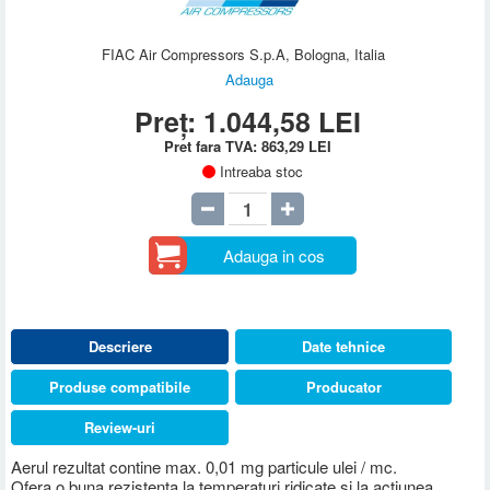
FIAC Air Compressors S.p.A, Bologna, Italia
Adauga
Preț:
1.044,58
LEI
Pret fara TVA:
863,29
LEI
Intreaba stoc
Adauga in cos
Descriere
Date tehnice
Produse compatibile
Producator
Review-uri
Aerul rezultat contine max. 0,01 mg particule ulei / mc.
Ofera o buna rezistenta la temperaturi ridicate si la actiunea