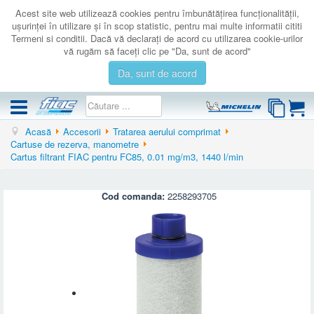
Acest site web utilizează cookies pentru îmbunătăţirea funcţionalităţii,
uşurinţei în utilizare şi în scop statistic, pentru mai multe informatii cititi
Termeni si conditii. Dacă vă declaraţi de acord cu utilizarea cookie-urilor
vă rugăm să faceţi clic pe "Da, sunt de acord"
Da, sunt de acord
Acasă
Accesorii
Tratarea aerului comprimat
COMPRESOARE
Cartuse de rezerva, manometre
Cartus filtrant FIAC pentru FC85, 0.01 mg/m3, 1440 l/min
ACCESORII
PRODUSE NOI
Cod comanda:
2258293705
LICHIDARE
SERVICE
CATALOAGE
CONTACT
AUTENTIFICARE