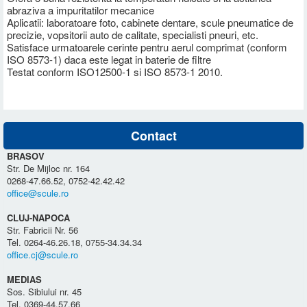
abraziva a impuritatilor mecanice
Aplicatii: laboratoare foto, cabinete dentare, scule pneumatice de
precizie, vopsitorii auto de calitate, specialisti pneuri, etc.
Satisface urmatoarele cerinte pentru aerul comprimat (conform
ISO 8573-1) daca este legat in baterie de filtre
Testat conform ISO12500-1 si ISO 8573-1 2010.
Contact
BRASOV
Str. De Mijloc nr. 164
0268-47.66.52, 0752-42.42.42
office@scule.ro
CLUJ-NAPOCA
Str. Fabricii Nr. 56
Tel. 0264-46.26.18, 0755-34.34.34
office.cj@scule.ro
MEDIAS
Sos. Sibiului nr. 45
Tel. 0369-44.57.66