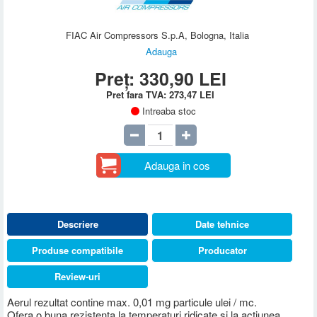
FIAC Air Compressors S.p.A, Bologna, Italia
Adauga
Preț:
330,90
LEI
Pret fara TVA:
273,47
LEI
Intreaba stoc
Adauga in cos
Descriere
Date tehnice
Produse compatibile
Producator
Review-uri
Aerul rezultat contine max. 0,01 mg particule ulei / mc.
Ofera o buna rezistenta la temperaturi ridicate si la actiunea