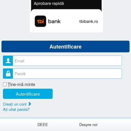
Autentificare
Nume utilizator
Parolă
Ţine-mă minte
Autentificare
Creaţi un cont
Aţi uitat parola?
DEEE
Despre noi