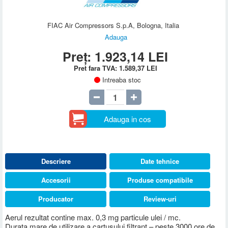
FIAC Air Compressors S.p.A, Bologna, Italia
Adauga
Preț:
1.923,14
LEI
Pret fara TVA:
1.589,37
LEI
Intreaba stoc
Adauga in cos
Descriere
Date tehnice
Accesorii
Produse compatibile
Producator
Review-uri
Aerul rezultat contine max. 0,3 mg particule ulei / mc.
Durata mare de utilizare a cartusului filtrant – peste 3000 ore de