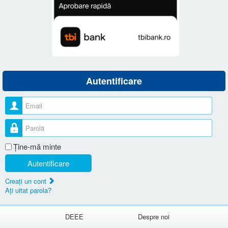
Autentificare
Nume utilizator
Parolă
Ţine-mă minte
Autentificare
Creaţi un cont
Aţi uitat parola?
DEEE
Despre noi