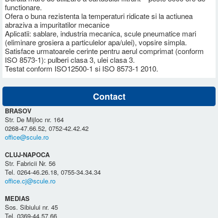
functionare.
Ofera o buna rezistenta la temperaturi ridicate si la actiunea
abraziva a impuritatilor mecanice
Aplicatii: sablare, industria mecanica, scule pneumatice mari
(eliminare grosiera a particulelor apa/ulei), vopsire simpla.
Satisface urmatoarele cerinte pentru aerul comprimat (conform
ISO 8573-1): pulberi clasa 3, ulei clasa 3.
Testat conform ISO12500-1 si ISO 8573-1 2010.
Contact
BRASOV
Str. De Mijloc nr. 164
0268-47.66.52, 0752-42.42.42
office@scule.ro
CLUJ-NAPOCA
Str. Fabricii Nr. 56
Tel. 0264-46.26.18, 0755-34.34.34
office.cj@scule.ro
MEDIAS
Sos. Sibiului nr. 45
Tel. 0369-44.57.66