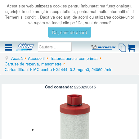
Acest site web utilizează cookies pentru îmbunătăţirea funcţionalităţii,
uşurinţei în utilizare şi în scop statistic, pentru mai multe informatii cititi
Termeni si conditii. Dacă vă declaraţi de acord cu utilizarea cookie-urilor
vă rugăm să faceţi clic pe "Da, sunt de acord"
Da, sunt de acord
Acasă
Accesorii
Tratarea aerului comprimat
COMPRESOARE
Cartuse de rezerva, manometre
Cartus filtrant FIAC pentru FG1444, 0.3 mg/m3, 24060 l/min
ACCESORII
PRODUSE NOI
Cod comanda:
2258293615
LICHIDARE
SERVICE
CATALOAGE
CONTACT
AUTENTIFICARE