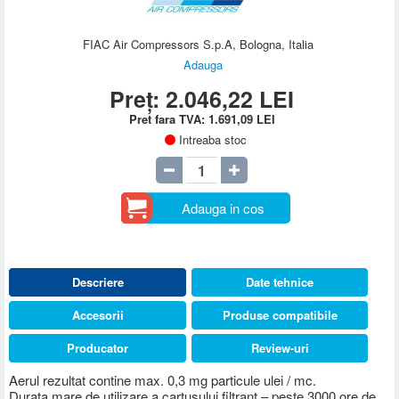
FIAC Air Compressors S.p.A, Bologna, Italia
Adauga
Preț:
2.046,22
LEI
Pret fara TVA:
1.691,09
LEI
Intreaba stoc
Adauga in cos
Descriere
Date tehnice
Accesorii
Produse compatibile
Producator
Review-uri
Aerul rezultat contine max. 0,3 mg particule ulei / mc.
Durata mare de utilizare a cartusului filtrant – peste 3000 ore de