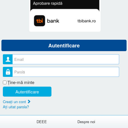
Autentificare
Nume utilizator
Parolă
Ţine-mă minte
Autentificare
Creaţi un cont
Aţi uitat parola?
DEEE
Despre noi