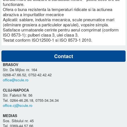
functionare.
Ofera o buna rezistenta la temperaturi ridicate si la actiunea
abraziva a impuritatilor mecanice
Aplicatii: sablare, industria mecanica, scule pneumatice mari
(eliminare grosiera a particulelor apa/ulei), vopsire simpla.
Satisface urmatoarele cerinte pentru aerul comprimat (conform
ISO 8573-1): pulberi clasa 3, ulei clasa 3.
Testat conform ISO12500-1 si ISO 8573-1 2010.
Contact
BRASOV
Str. De Mijloc nr. 164
0268-47.66.52, 0752-42.42.42
office@scule.ro
CLUJ-NAPOCA
Str. Fabricii Nr. 56
Tel. 0264-46.26.18, 0755-34.34.34
office.cj@scule.ro
MEDIAS
Sos. Sibiului nr. 45
Tel. 0369-44.57.66