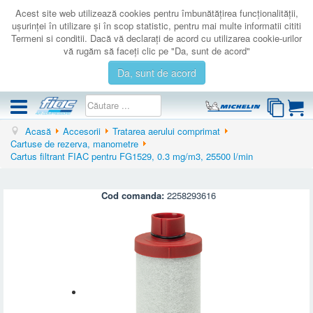
Acest site web utilizează cookies pentru îmbunătăţirea funcţionalităţii,
uşurinţei în utilizare şi în scop statistic, pentru mai multe informatii cititi
Termeni si conditii. Dacă vă declaraţi de acord cu utilizarea cookie-urilor
vă rugăm să faceţi clic pe "Da, sunt de acord"
Da, sunt de acord
Acasă
Accesorii
Tratarea aerului comprimat
COMPRESOARE
Cartuse de rezerva, manometre
Cartus filtrant FIAC pentru FG1529, 0.3 mg/m3, 25500 l/min
ACCESORII
PRODUSE NOI
Cod comanda:
2258293616
LICHIDARE
SERVICE
CATALOAGE
CONTACT
AUTENTIFICARE