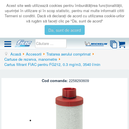
Acest site web utilizează cookies pentru îmbunătăţirea funcţionalităţii,
uşurinţei în utilizare şi în scop statistic, pentru mai multe informatii cititi
Termeni si conditii. Dacă vă declaraţi de acord cu utilizarea cookie-urilor
vă rugăm să faceţi clic pe "Da, sunt de acord"
Da, sunt de acord
Acasă
Accesorii
Tratarea aerului comprimat
COMPRESOARE
Cartuse de rezerva, manometre
Cartus filtrant FIAC pentru FG212, 0.3 mg/m3, 3540 l/min
ACCESORII
PRODUSE NOI
Cod comanda:
2258293609
LICHIDARE
SERVICE
CATALOAGE
CONTACT
AUTENTIFICARE