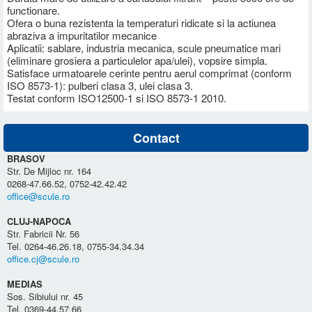
functionare.
Ofera o buna rezistenta la temperaturi ridicate si la actiunea
abraziva a impuritatilor mecanice
Aplicatii: sablare, industria mecanica, scule pneumatice mari
(eliminare grosiera a particulelor apa/ulei), vopsire simpla.
Satisface urmatoarele cerinte pentru aerul comprimat (conform
ISO 8573-1): pulberi clasa 3, ulei clasa 3.
Testat conform ISO12500-1 si ISO 8573-1 2010.
Contact
BRASOV
Str. De Mijloc nr. 164
0268-47.66.52, 0752-42.42.42
office@scule.ro
CLUJ-NAPOCA
Str. Fabricii Nr. 56
Tel. 0264-46.26.18, 0755-34.34.34
office.cj@scule.ro
MEDIAS
Sos. Sibiului nr. 45
Tel. 0369-44.57.66