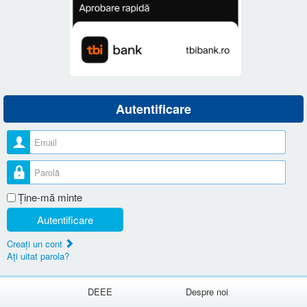
Autentificare
Nume utilizator
Parolă
Ţine-mă minte
Autentificare
Creaţi un cont
Aţi uitat parola?
DEEE
Despre noi