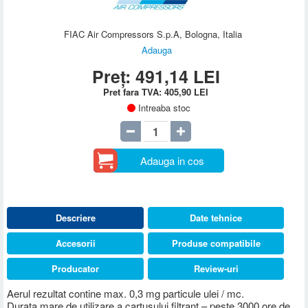
FIAC Air Compressors S.p.A, Bologna, Italia
Adauga
Preț:
491,14
LEI
Pret fara TVA:
405,90
LEI
Intreaba stoc
Adauga in cos
Descriere
Date tehnice
Accesorii
Produse compatibile
Producator
Review-uri
Aerul rezultat contine max. 0,3 mg particule ulei / mc.
Durata mare de utilizare a cartusului filtrant – peste 3000 ore de