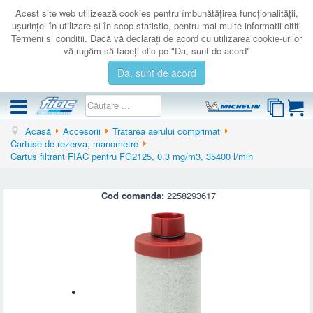
Acest site web utilizează cookies pentru îmbunătăţirea funcţionalităţii,
uşurinţei în utilizare şi în scop statistic, pentru mai multe informatii cititi
Termeni si conditii. Dacă vă declaraţi de acord cu utilizarea cookie-urilor
vă rugăm să faceţi clic pe "Da, sunt de acord"
Da, sunt de acord
Acasă
Accesorii
Tratarea aerului comprimat
COMPRESOARE
Cartuse de rezerva, manometre
Cartus filtrant FIAC pentru FG2125, 0.3 mg/m3, 35400 l/min
ACCESORII
PRODUSE NOI
Cod comanda:
2258293617
LICHIDARE
SERVICE
CATALOAGE
CONTACT
AUTENTIFICARE