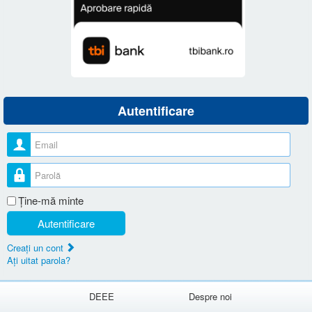
Autentificare
Nume utilizator
Parolă
Ţine-mă minte
Autentificare
Creaţi un cont
Aţi uitat parola?
DEEE
Despre noi