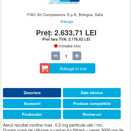
FIAC Air Compressors S.p.A, Bologna, Italia
Adauga
Preț:
2.633,71
LEI
Pret fara TVA:
2.176,62
LEI
Intreaba stoc
Adauga in cos
Descriere
Date tehnice
Accesorii
Produse compatibile
Producator
Review-uri
Aerul rezultat contine max. 0,3 mg particule ulei / mc.
Durata mare de utilizare a cartusului filtrant – peste 3000 ore de