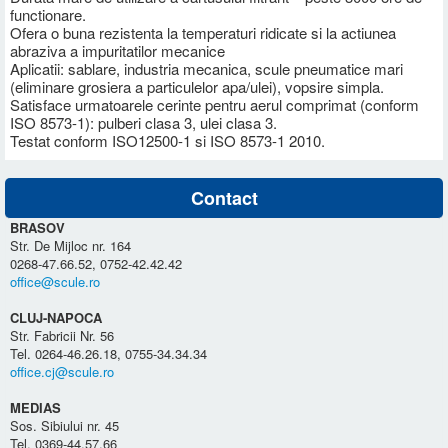
functionare.
Ofera o buna rezistenta la temperaturi ridicate si la actiunea
abraziva a impuritatilor mecanice
Aplicatii: sablare, industria mecanica, scule pneumatice mari
(eliminare grosiera a particulelor apa/ulei), vopsire simpla.
Satisface urmatoarele cerinte pentru aerul comprimat (conform
ISO 8573-1): pulberi clasa 3, ulei clasa 3.
Testat conform ISO12500-1 si ISO 8573-1 2010.
Contact
BRASOV
Str. De Mijloc nr. 164
0268-47.66.52, 0752-42.42.42
office@scule.ro
CLUJ-NAPOCA
Str. Fabricii Nr. 56
Tel. 0264-46.26.18, 0755-34.34.34
office.cj@scule.ro
MEDIAS
Sos. Sibiului nr. 45
Tel. 0369-44.57.66