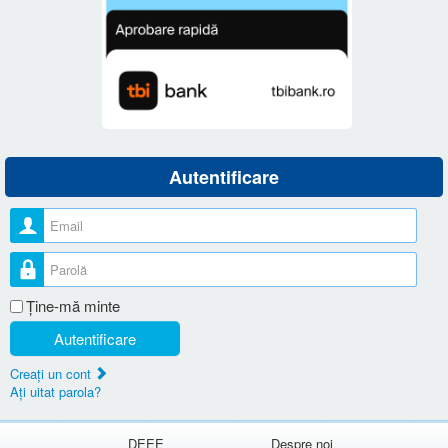
Autentificare
Nume utilizator
Parolă
Ţine-mă minte
Autentificare
Creaţi un cont
Aţi uitat parola?
DEEE
Despre noi