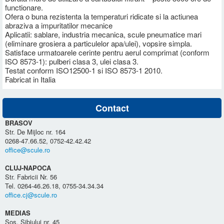
functionare.
Ofera o buna rezistenta la temperaturi ridicate si la actiunea
abraziva a impuritatilor mecanice
Aplicatii: sablare, industria mecanica, scule pneumatice mari
(eliminare grosiera a particulelor apa/ulei), vopsire simpla.
Satisface urmatoarele cerinte pentru aerul comprimat (conform
ISO 8573-1): pulberi clasa 3, ulei clasa 3.
Testat conform ISO12500-1 si ISO 8573-1 2010.
Fabricat in Italia
Contact
BRASOV
Str. De Mijloc nr. 164
0268-47.66.52, 0752-42.42.42
office@scule.ro
CLUJ-NAPOCA
Str. Fabricii Nr. 56
Tel. 0264-46.26.18, 0755-34.34.34
office.cj@scule.ro
MEDIAS
Sos. Sibiului nr. 45