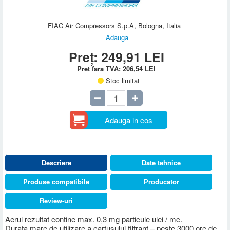
FIAC Air Compressors S.p.A, Bologna, Italia
Adauga
Preț:
249,91
LEI
Pret fara TVA:
206,54
LEI
Stoc limitat
Adauga in cos
Descriere
Date tehnice
Produse compatibile
Producator
Review-uri
Aerul rezultat contine max. 0,3 mg particule ulei / mc.
Durata mare de utilizare a cartusului filtrant – peste 3000 ore de