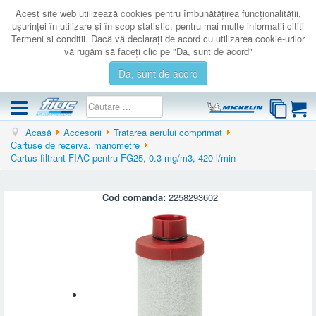
Acest site web utilizează cookies pentru îmbunătăţirea funcţionalităţii,
uşurinţei în utilizare şi în scop statistic, pentru mai multe informatii cititi
Termeni si conditii. Dacă vă declaraţi de acord cu utilizarea cookie-urilor
vă rugăm să faceţi clic pe "Da, sunt de acord"
Da, sunt de acord
Acasă
Accesorii
Tratarea aerului comprimat
COMPRESOARE
Cartuse de rezerva, manometre
Cartus filtrant FIAC pentru FG25, 0.3 mg/m3, 420 l/min
ACCESORII
PRODUSE NOI
Cod comanda:
2258293602
LICHIDARE
SERVICE
CATALOAGE
CONTACT
AUTENTIFICARE