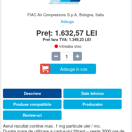
FIAC Air Compressors S.p.A, Bologna, Italia
Adauga
Preț:
1.632,57
LEI
Pret fara TVA:
1.349,23
LEI
Intreaba stoc
Adauga in cos
Descriere
Date tehnice
Produse compatibile
Producator
Review-uri
Aerul rezultat contine max. 1 mg particule ulei / mc.
Durata mare de utilizare a cartusului filtrant – peste 3000 ore de