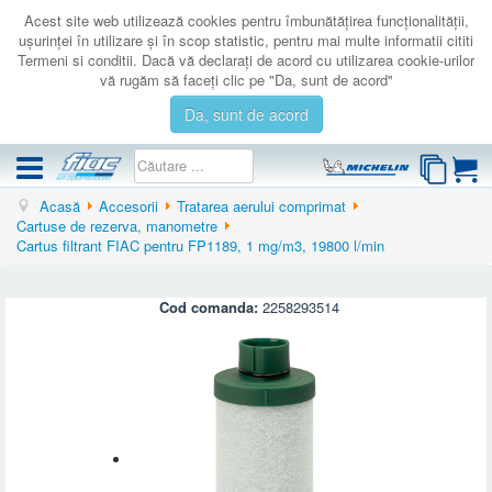
Acest site web utilizează cookies pentru îmbunătăţirea funcţionalităţii,
uşurinţei în utilizare şi în scop statistic, pentru mai multe informatii cititi
Termeni si conditii. Dacă vă declaraţi de acord cu utilizarea cookie-urilor
vă rugăm să faceţi clic pe "Da, sunt de acord"
Da, sunt de acord
Acasă
Accesorii
Tratarea aerului comprimat
COMPRESOARE
Cartuse de rezerva, manometre
Cartus filtrant FIAC pentru FP1189, 1 mg/m3, 19800 l/min
ACCESORII
PRODUSE NOI
Cod comanda:
2258293514
LICHIDARE
SERVICE
CATALOAGE
CONTACT
AUTENTIFICARE