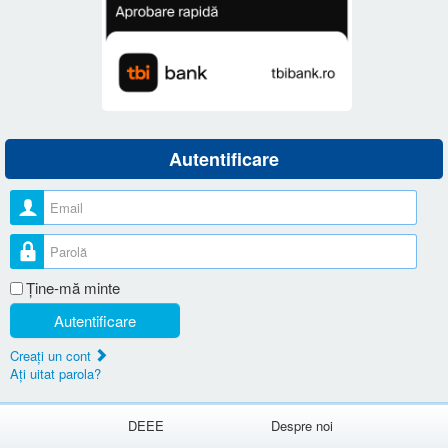
Autentificare
Nume utilizator
Parolă
Ţine-mă minte
Autentificare
Creaţi un cont
Aţi uitat parola?
DEEE
Despre noi