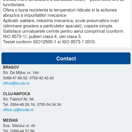
functionare.
Ofera o buna rezistenta la temperaturi ridicate si la actiunea
abraziva a impuritatilor mecanice
Aplicatii: sablare, industria mecanica, scule pneumatice mari
(eliminare grosiera a particulelor apa/ulei), vopsire simpla.
Satisface urmatoarele cerinte pentru aerul comprimat (conform
ISO 8573-1): pulberi clasa 4, ulei clasa 3.
Testat conform ISO12500-1 si ISO 8573-1 2010.
Contact
BRASOV
Str. De Mijloc nr. 164
0268-47.66.52, 0752-42.42.42
office@scule.ro
CLUJ-NAPOCA
Str. Fabricii Nr. 56
Tel. 0264-46.26.18, 0755-34.34.34
office.cj@scule.ro
MEDIAS
Sos. Sibiului nr. 45
Tel. 0369-44.57.66