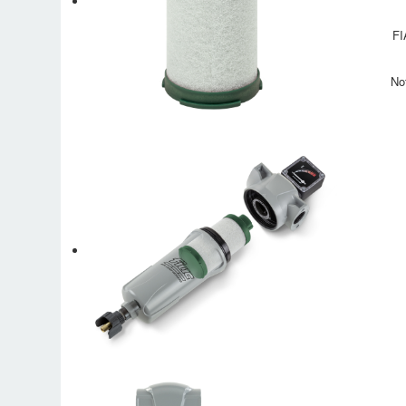
FI
No