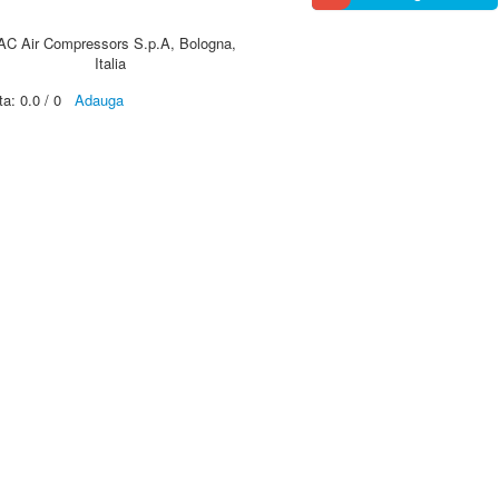
AC Air Compressors S.p.A, Bologna,
Italia
ta:
0.0
/
0
Adauga