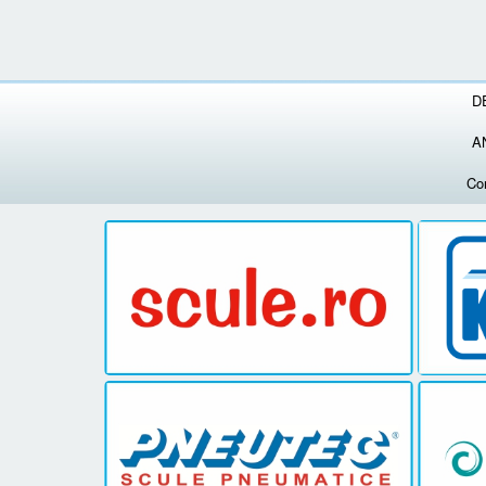
D
A
Co