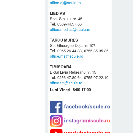
office.cj@scule.ro
MEDIAS
Sos. Sibiului nr. 45
Tel. 0369-44.57.66
office.medias@scule.ro
TARGU MURES
Str. Gheorghe Doja nr. 107
Tel. 0265-26.44.33, 0755-35.35.35
office.ms@scule.ro
TIMISOARA
B-dul Liviu Rebreanu nr. 15
Tel. 0256-47.80.64, 0755-07.22.10
office.tm@scule.ro
Luni-Vineri: 8:00-17:00