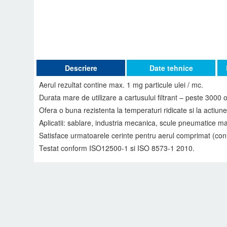
Descriere
Date tehnice
Aerul rezultat contine max. 1 mg particule ulei / mc.
Durata mare de utilizare a cartusului filtrant – peste 3000 
Ofera o buna rezistenta la temperaturi ridicate si la actiun
Aplicatii: sablare, industria mecanica, scule pneumatice mar
Satisface urmatoarele cerinte pentru aerul comprimat (conf
Testat conform ISO12500-1 si ISO 8573-1 2010.