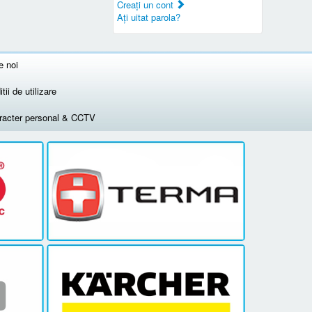
Creaţi un cont
Aţi uitat parola?
e noi
tii de utilizare
aracter personal & CCTV