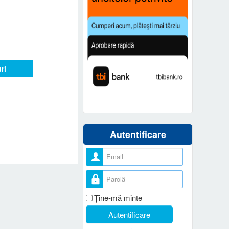
ri
Autentificare
Nume utilizator
Parolă
Ţine-mă minte
Autentificare