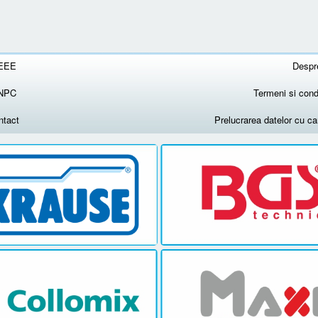
EEE
Despr
NPC
Termeni si condi
ntact
Prelucrarea datelor cu c