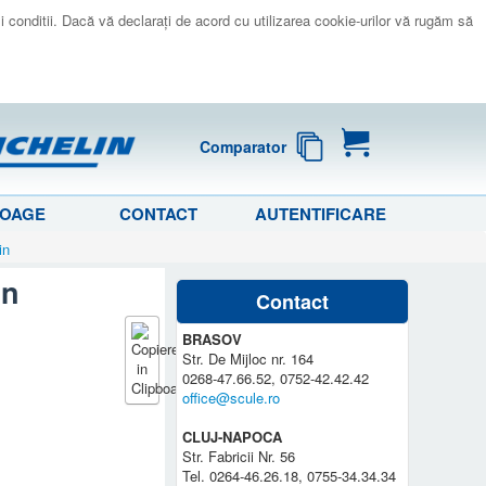
 si conditii. Dacă vă declaraţi de acord cu utilizarea cookie-urilor vă rugăm să
Comparator
LOAGE
CONTACT
AUTENTIFICARE
in
in
Contact
BRASOV
Str. De Mijloc nr. 164
0268-47.66.52, 0752-42.42.42
office@scule.ro
CLUJ-NAPOCA
Str. Fabricii Nr. 56
Tel. 0264-46.26.18, 0755-34.34.34