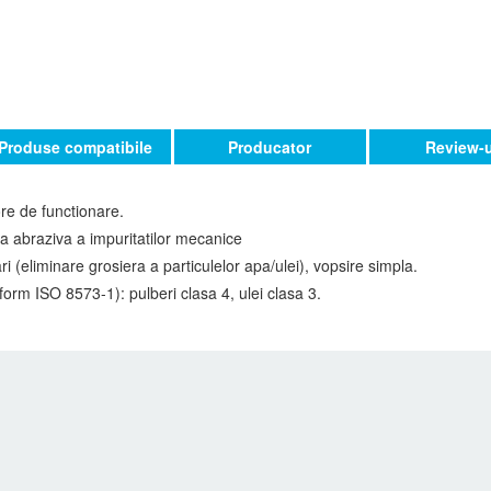
Produse compatibile
Producator
Review-u
ore de functionare.
ea abraziva a impuritatilor mecanice
i (eliminare grosiera a particulelor apa/ulei), vopsire simpla.
orm ISO 8573-1): pulberi clasa 4, ulei clasa 3.