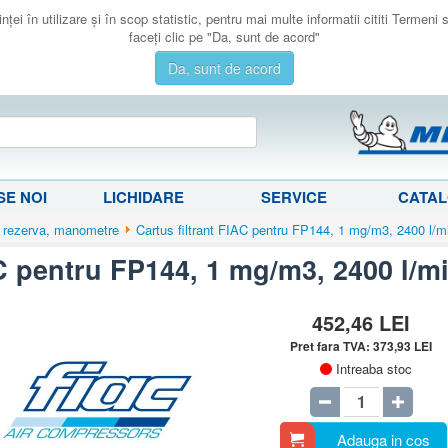
ţei în utilizare şi în scop statistic, pentru mai multe informatii cititi Termeni
faceţi clic pe "Da, sunt de acord"
Da, sunt de acord
E NOI
LICHIDARE
SERVICE
CATA
 rezerva, manometre
Cartus filtrant FIAC pentru FP144, 1 mg/m3, 2400 l/m
AC pentru FP144, 1 mg/m3, 2400 l/m
452,46
LEI
Pret fara TVA:
373,93
LEI
Intreaba stoc
Adauga in cos