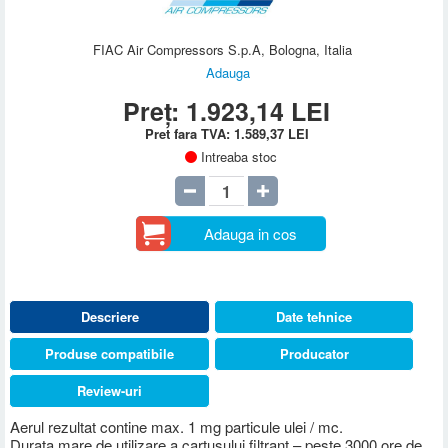
FIAC Air Compressors S.p.A, Bologna, Italia
Adauga
Preț:
1.923,14
LEI
Pret fara TVA:
1.589,37
LEI
Intreaba stoc
Adauga in cos
Descriere
Date tehnice
Produse compatibile
Producator
Review-uri
Aerul rezultat contine max. 1 mg particule ulei / mc.
Durata mare de utilizare a cartusului filtrant – peste 3000 ore de