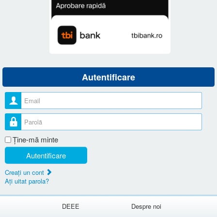
Autentificare
Nume utilizator
Parolă
Ţine-mă minte
Autentificare
Creaţi un cont
Aţi uitat parola?
DEEE
Despre noi