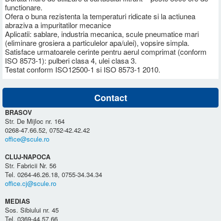
functionare.
Ofera o buna rezistenta la temperaturi ridicate si la actiunea
abraziva a impuritatilor mecanice
Aplicatii: sablare, industria mecanica, scule pneumatice mari
(eliminare grosiera a particulelor apa/ulei), vopsire simpla.
Satisface urmatoarele cerinte pentru aerul comprimat (conform
ISO 8573-1): pulberi clasa 4, ulei clasa 3.
Testat conform ISO12500-1 si ISO 8573-1 2010.
Contact
BRASOV
Str. De Mijloc nr. 164
0268-47.66.52, 0752-42.42.42
office@scule.ro
CLUJ-NAPOCA
Str. Fabricii Nr. 56
Tel. 0264-46.26.18, 0755-34.34.34
office.cj@scule.ro
MEDIAS
Sos. Sibiului nr. 45
Tel. 0369-44.57.66