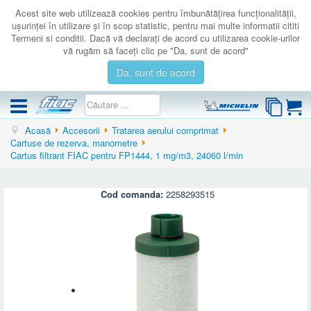
Acest site web utilizează cookies pentru îmbunătăţirea funcţionalităţii,
uşurinţei în utilizare şi în scop statistic, pentru mai multe informatii cititi
Termeni si conditii. Dacă vă declaraţi de acord cu utilizarea cookie-urilor
vă rugăm să faceţi clic pe "Da, sunt de acord"
Da, sunt de acord
Acasă
Accesorii
Tratarea aerului comprimat
COMPRESOARE
Cartuse de rezerva, manometre
Cartus filtrant FIAC pentru FP1444, 1 mg/m3, 24060 l/min
ACCESORII
PRODUSE NOI
Cod comanda:
2258293515
LICHIDARE
SERVICE
CATALOAGE
CONTACT
AUTENTIFICARE