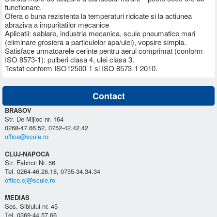
functionare.
Ofera o buna rezistenta la temperaturi ridicate si la actiunea
abraziva a impuritatilor mecanice
Aplicatii: sablare, industria mecanica, scule pneumatice mari
(eliminare grosiera a particulelor apa/ulei), vopsire simpla.
Satisface urmatoarele cerinte pentru aerul comprimat (conform
ISO 8573-1): pulberi clasa 4, ulei clasa 3.
Testat conform ISO12500-1 si ISO 8573-1 2010.
Contact
BRASOV
Str. De Mijloc nr. 164
0268-47.66.52, 0752-42.42.42
office@scule.ro
CLUJ-NAPOCA
Str. Fabricii Nr. 56
Tel. 0264-46.26.18, 0755-34.34.34
office.cj@scule.ro
MEDIAS
Sos. Sibiului nr. 45
Tel. 0369-44.57.66