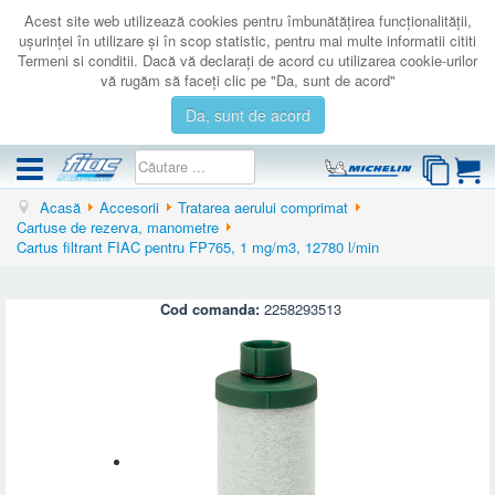
Acest site web utilizează cookies pentru îmbunătăţirea funcţionalităţii,
uşurinţei în utilizare şi în scop statistic, pentru mai multe informatii cititi
Termeni si conditii. Dacă vă declaraţi de acord cu utilizarea cookie-urilor
vă rugăm să faceţi clic pe "Da, sunt de acord"
Da, sunt de acord
Acasă
Accesorii
Tratarea aerului comprimat
COMPRESOARE
Cartuse de rezerva, manometre
Cartus filtrant FIAC pentru FP765, 1 mg/m3, 12780 l/min
ACCESORII
PRODUSE NOI
Cod comanda:
2258293513
LICHIDARE
SERVICE
CATALOAGE
CONTACT
AUTENTIFICARE