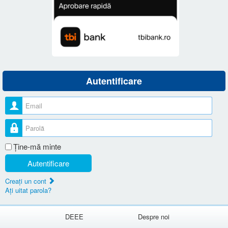
Autentificare
Nume utilizator
Parolă
Ţine-mă minte
Autentificare
Creaţi un cont
Aţi uitat parola?
DEEE
Despre noi