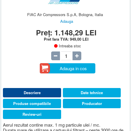
FIAC Air Compressors S.p.A, Bologna, Italia
Adauga
Preț:
1.148,29
LEI
Pret fara TVA:
949,00
LEI
Intreaba stoc
Adauga in cos
Descriere
Date tehnice
Produse compatibile
Producator
Review-uri
Aerul rezultat contine max. 1 mg particule ulei / mc.
Durata mare de utilizare a cartusului filtrant – peste 3000 ore de