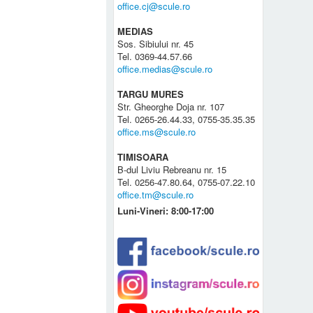
office.cj@scule.ro
MEDIAS
Sos. Sibiului nr. 45
Tel. 0369-44.57.66
office.medias@scule.ro
TARGU MURES
Str. Gheorghe Doja nr. 107
Tel. 0265-26.44.33, 0755-35.35.35
office.ms@scule.ro
TIMISOARA
B-dul Liviu Rebreanu nr. 15
Tel. 0256-47.80.64, 0755-07.22.10
office.tm@scule.ro
Luni-Vineri: 8:00-17:00