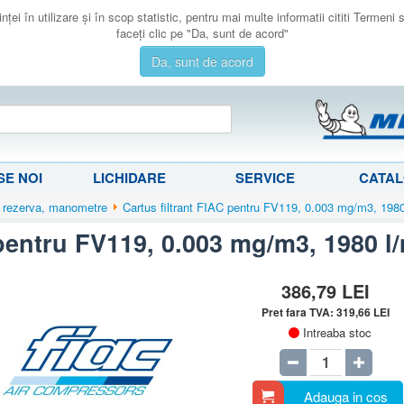
ţei în utilizare şi în scop statistic, pentru mai multe informatii cititi Termeni
faceţi clic pe "Da, sunt de acord"
Da, sunt de acord
E NOI
LICHIDARE
SERVICE
CATA
 rezerva, manometre
Cartus filtrant FIAC pentru FV119, 0.003 mg/m3, 1980
 pentru FV119, 0.003 mg/m3, 1980 l
386,79
LEI
Pret fara TVA:
319,66
LEI
Intreaba stoc
Adauga in cos