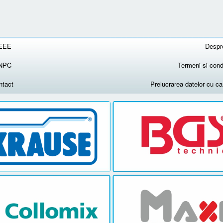
EEE
Despr
NPC
Termeni si condi
ntact
Prelucrarea datelor cu c