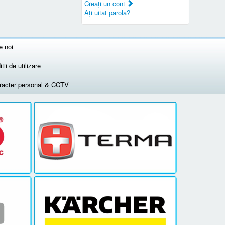
Creaţi un cont
Aţi uitat parola?
e noi
tii de utilizare
aracter personal & CCTV