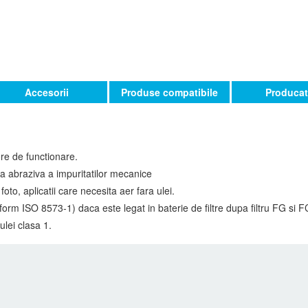
Accesorii
Produse compatibile
Producat
ore de functionare.
ea abraziva a impuritatilor mecanice
foto, aplicatii care necesita aer fara ulei.
rm ISO 8573-1) daca este legat in baterie de filtre dupa filtru FG si FC
ulei clasa 1.