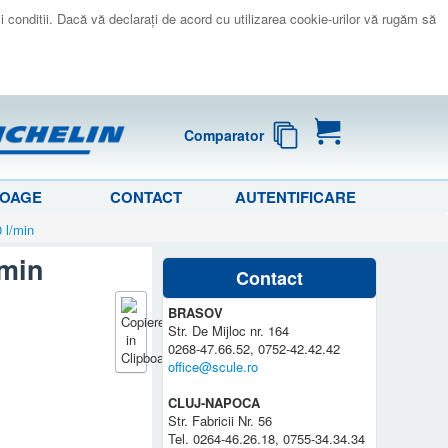
 si conditii. Dacă vă declaraţi de acord cu utilizarea cookie-urilor vă rugăm să
Comparator
LOAGE
CONTACT
AUTENTIFICARE
 l/min
/min
Contact
BRASOV
Str. De Mijloc nr. 164
0268-47.66.52, 0752-42.42.42
office@scule.ro
CLUJ-NAPOCA
Str. Fabricii Nr. 56
Tel. 0264-46.26.18, 0755-34.34.34