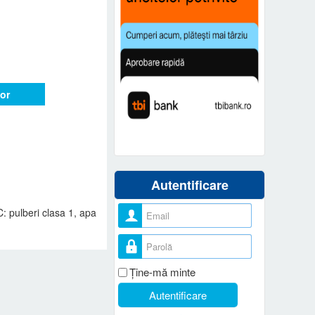
or
Autentificare
Nume utilizator
: pulberi clasa 1, apa
Parolă
Ţine-mă minte
Autentificare