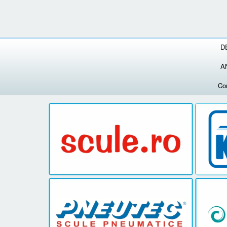
D
A
Co