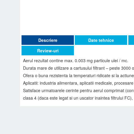
Descriere
Date tehnice
Review-uri
Aerul rezultat contine max. 0.003 mg particule ulei / mc.
Durata mare de utilizare a cartusului filtrant – peste 3000 
Ofera o buna rezistenta la temperaturi ridicate si la actiun
Aplicatii: industria alimentara, aplicatii medicale, procesare 
Satisface urmatoarele cerinte pentru aerul comprimat (confo
clasa 4 (daca este legat si un uscator inaintea filtrului FC), 