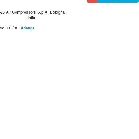
AC Air Compressors S.p.A, Bologna,
Italia
ta:
0.0
/
0
Adauga