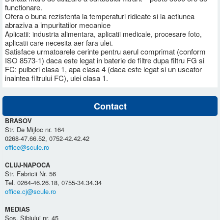
functionare.
Ofera o buna rezistenta la temperaturi ridicate si la actiunea
abraziva a impuritatilor mecanice
Aplicatii: industria alimentara, aplicatii medicale, procesare foto,
aplicatii care necesita aer fara ulei.
Satisface urmatoarele cerinte pentru aerul comprimat (conform
ISO 8573-1) daca este legat in baterie de filtre dupa filtru FG si
FC: pulberi clasa 1, apa clasa 4 (daca este legat si un uscator
inaintea filtrului FC), ulei clasa 1.
Contact
BRASOV
Str. De Mijloc nr. 164
0268-47.66.52, 0752-42.42.42
office@scule.ro
CLUJ-NAPOCA
Str. Fabricii Nr. 56
Tel. 0264-46.26.18, 0755-34.34.34
office.cj@scule.ro
MEDIAS
Sos. Sibiului nr. 45