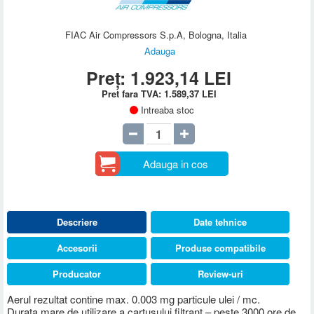
FIAC Air Compressors S.p.A, Bologna, Italia
Adauga
Preț:
1.923,14
LEI
Pret fara TVA:
1.589,37
LEI
Intreaba stoc
Adauga in cos
Descriere
Date tehnice
Accesorii
Produse compatibile
Producator
Review-uri
Aerul rezultat contine max. 0.003 mg particule ulei / mc.
Durata mare de utilizare a cartusului filtrant – peste 3000 ore de