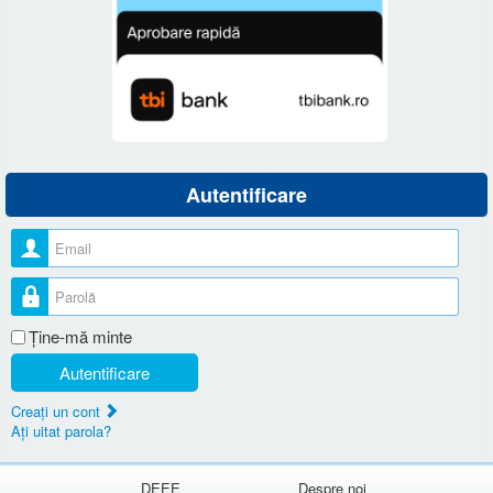
Autentificare
Nume utilizator
Parolă
Ţine-mă minte
Autentificare
Creaţi un cont
Aţi uitat parola?
DEEE
Despre noi