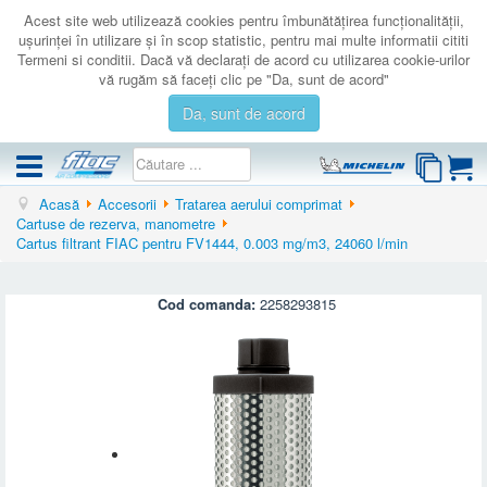
Acest site web utilizează cookies pentru îmbunătăţirea funcţionalităţii,
uşurinţei în utilizare şi în scop statistic, pentru mai multe informatii cititi
Termeni si conditii. Dacă vă declaraţi de acord cu utilizarea cookie-urilor
vă rugăm să faceţi clic pe "Da, sunt de acord"
Da, sunt de acord
Acasă
Accesorii
Tratarea aerului comprimat
COMPRESOARE
Cartuse de rezerva, manometre
Cartus filtrant FIAC pentru FV1444, 0.003 mg/m3, 24060 l/min
ACCESORII
PRODUSE NOI
Cod comanda:
2258293815
LICHIDARE
SERVICE
CATALOAGE
CONTACT
AUTENTIFICARE