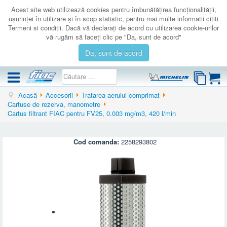
Acest site web utilizează cookies pentru îmbunătăţirea funcţionalităţii,
uşurinţei în utilizare şi în scop statistic, pentru mai multe informatii cititi
Termeni si conditii. Dacă vă declaraţi de acord cu utilizarea cookie-urilor
vă rugăm să faceţi clic pe "Da, sunt de acord"
Da, sunt de acord
Acasă
Accesorii
Tratarea aerului comprimat
COMPRESOARE
Cartuse de rezerva, manometre
Cartus filtrant FIAC pentru FV25, 0.003 mg/m3, 420 l/min
ACCESORII
PRODUSE NOI
Cod comanda:
2258293802
LICHIDARE
SERVICE
CATALOAGE
CONTACT
AUTENTIFICARE