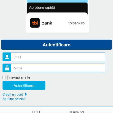
Autentificare
Nume utilizator
Parolă
Ţine-mă minte
Autentificare
Creaţi un cont
Aţi uitat parola?
DEEE
Despre noi