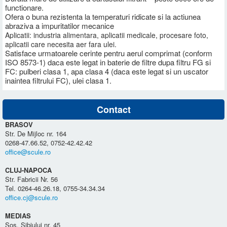
functionare.
Ofera o buna rezistenta la temperaturi ridicate si la actiunea
abraziva a impuritatilor mecanice
Aplicatii: industria alimentara, aplicatii medicale, procesare foto,
aplicatii care necesita aer fara ulei.
Satisface urmatoarele cerinte pentru aerul comprimat (conform
ISO 8573-1) daca este legat in baterie de filtre dupa filtru FG si
FC: pulberi clasa 1, apa clasa 4 (daca este legat si un uscator
inaintea filtrului FC), ulei clasa 1.
Contact
BRASOV
Str. De Mijloc nr. 164
0268-47.66.52, 0752-42.42.42
office@scule.ro
CLUJ-NAPOCA
Str. Fabricii Nr. 56
Tel. 0264-46.26.18, 0755-34.34.34
office.cj@scule.ro
MEDIAS
Sos. Sibiului nr. 45