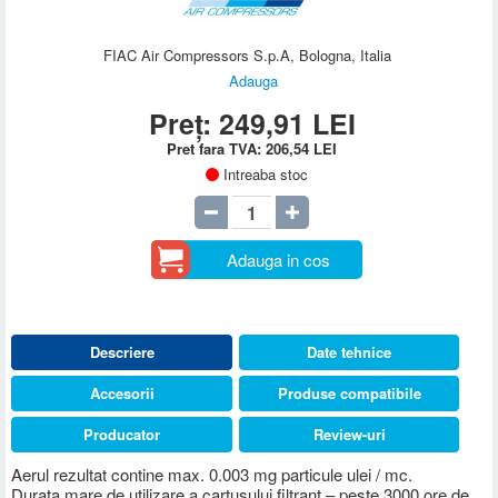
FIAC Air Compressors S.p.A, Bologna, Italia
Adauga
Preț:
249,91
LEI
Pret fara TVA:
206,54
LEI
Intreaba stoc
Adauga in cos
Descriere
Date tehnice
Accesorii
Produse compatibile
Producator
Review-uri
Aerul rezultat contine max. 0.003 mg particule ulei / mc.
Durata mare de utilizare a cartusului filtrant – peste 3000 ore de