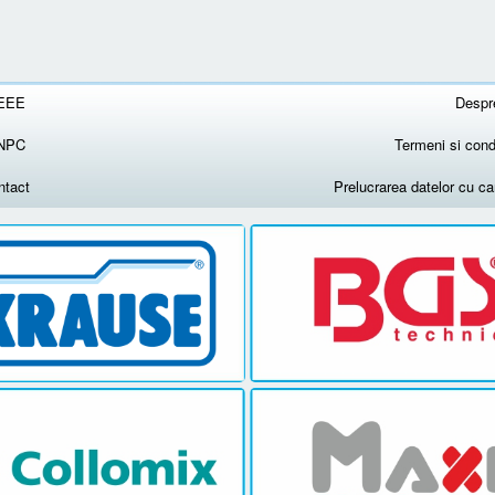
EEE
Despr
NPC
Termeni si condi
ntact
Prelucrarea datelor cu c