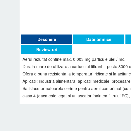
Descriere
Date tehnice
Review-uri
Aerul rezultat contine max. 0.003 mg particule ulei / mc.
Durata mare de utilizare a cartusului filtrant – peste 3000 
Ofera o buna rezistenta la temperaturi ridicate si la actiun
Aplicatii: industria alimentara, aplicatii medicale, procesare 
Satisface urmatoarele cerinte pentru aerul comprimat (confo
clasa 4 (daca este legat si un uscator inaintea filtrului FC), 