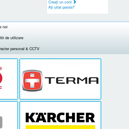
Creaţi un cont
Aţi uitat parola?
e noi
tii de utilizare
aracter personal & CCTV