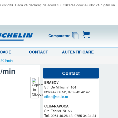
 si conditii. Dacă vă declaraţi de acord cu utilizarea cookie-urilor vă rugăm să
Comparator
LOAGE
CONTACT
AUTENTIFICARE
480 l/min
l/min
Contact
BRASOV
Str. De Mijloc nr. 164
0268-47.66.52, 0752-42.42.42
office@scule.ro
CLUJ-NAPOCA
Str. Fabricii Nr. 56
Tel. 0264-46.26.18, 0755-34.34.34