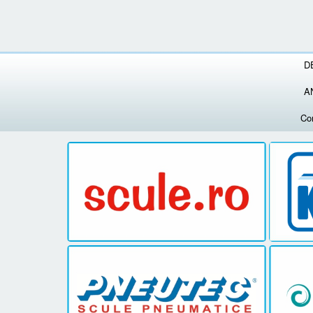
D
A
Co