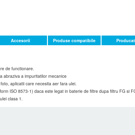
Accesorii
Produse compatibile
Producat
ore de functionare.
ea abraziva a impuritatilor mecanice
foto, aplicatii care necesita aer fara ulei.
rm ISO 8573-1) daca este legat in baterie de filtre dupa filtru FG si FC
ulei clasa 1.