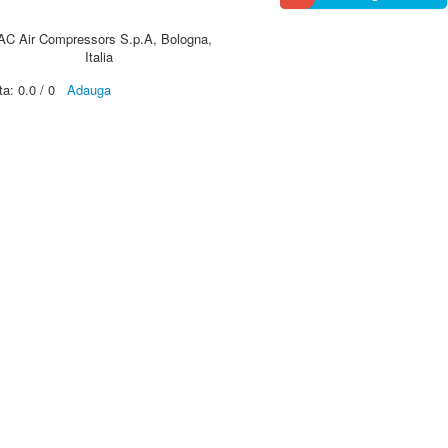
AC Air Compressors S.p.A, Bologna,
Italia
ta:
0.0
/
0
Adauga