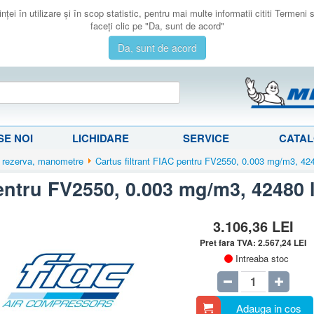
ţei în utilizare şi în scop statistic, pentru mai multe informatii cititi Termeni
faceţi clic pe "Da, sunt de acord"
Da, sunt de acord
E NOI
LICHIDARE
SERVICE
CATA
 rezerva, manometre
Cartus filtrant FIAC pentru FV2550, 0.003 mg/m3, 42
pentru FV2550, 0.003 mg/m3, 42480 
3.106,36
LEI
Pret fara TVA:
2.567,24
LEI
Intreaba stoc
Adauga in cos