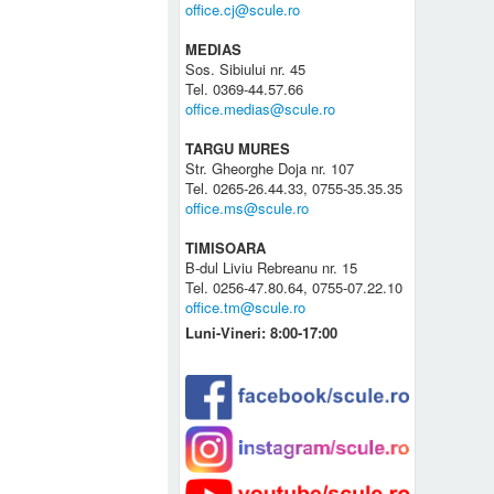
office.cj@scule.ro
MEDIAS
Sos. Sibiului nr. 45
Tel. 0369-44.57.66
office.medias@scule.ro
TARGU MURES
Str. Gheorghe Doja nr. 107
Tel. 0265-26.44.33, 0755-35.35.35
office.ms@scule.ro
TIMISOARA
B-dul Liviu Rebreanu nr. 15
Tel. 0256-47.80.64, 0755-07.22.10
office.tm@scule.ro
Luni-Vineri: 8:00-17:00