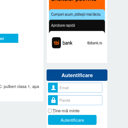
or
Autentificare
Nume utilizator
: pulberi clasa 1, apa
Parolă
Ţine-mă minte
Autentificare