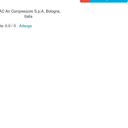
AC Air Compressors S.p.A, Bologna,
Italia
ta:
0.0
/
0
Adauga