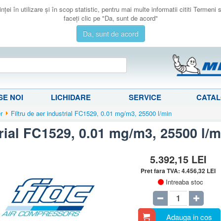
ţei în utilizare şi în scop statistic, pentru mai multe informatii cititi Termeni
faceţi clic pe "Da, sunt de acord"
Da, sunt de acord
E NOI
LICHIDARE
SERVICE
CATA
er
Filtru de aer industrial FC1529, 0.01 mg/m3, 25500 l/min
trial FC1529, 0.01 mg/m3, 25500 l/m
5.392,15
LEI
Pret fara TVA:
4.456,32
LEI
Intreaba stoc
Adauga in cos