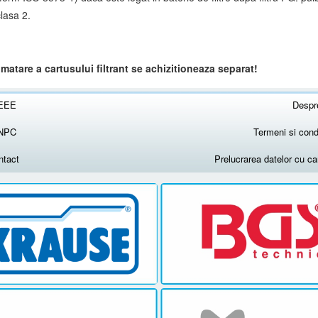
clasa 2.
matare a cartusului filtrant se achizitioneaza separat!
EEE
Despr
NPC
Termeni si condi
ntact
Prelucrarea datelor cu c