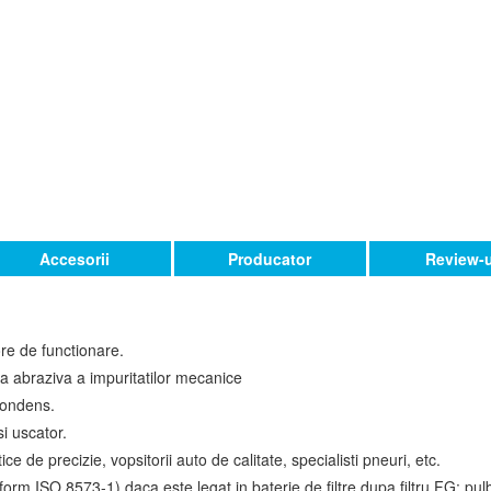
Accesorii
Producator
Review-u
ore de functionare.
ea abraziva a impuritatilor mecanice
condens.
i uscator.
e de precizie, vopsitorii auto de calitate, specialisti pneuri, etc.
rm ISO 8573-1) daca este legat in baterie de filtre dupa filtru FG: pulb