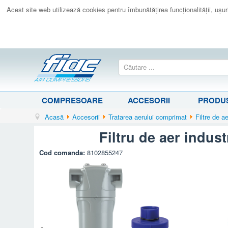
Acest site web utilizează cookies pentru îmbunătăţirea funcţionalităţii, uşurin
COMPRESOARE
ACCESORII
PRODUS
Acasă
Accesorii
Tratarea aerului comprimat
Filtre de a
Filtru de aer indus
Cod comanda:
8102855247