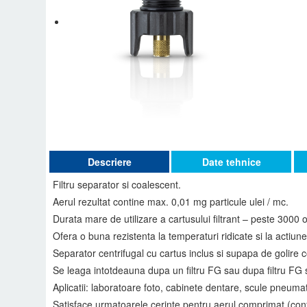
Descriere
Date tehnice
Filtru separator si coalescent.
Aerul rezultat contine max. 0,01 mg particule ulei / mc.
Durata mare de utilizare a cartusului filtrant – peste 3000 
Ofera o buna rezistenta la temperaturi ridicate si la actiun
Separator centrifugal cu cartus inclus si supapa de golire 
Se leaga intotdeauna dupa un filtru FG sau dupa filtru FG s
Aplicatii: laboratoare foto, cabinete dentare, scule pneumatic
Satisface urmatoarele cerinte pentru aerul comprimat (confo