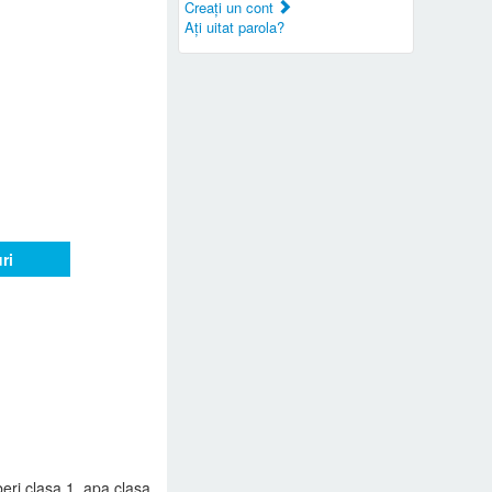
Creaţi un cont
Aţi uitat parola?
ri
eri clasa 1, apa clasa