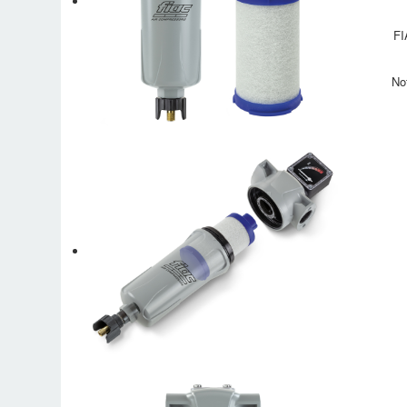
FI
No