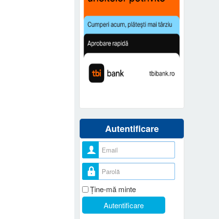
Autentificare
Nume utilizator
Parolă
Ţine-mă minte
Autentificare