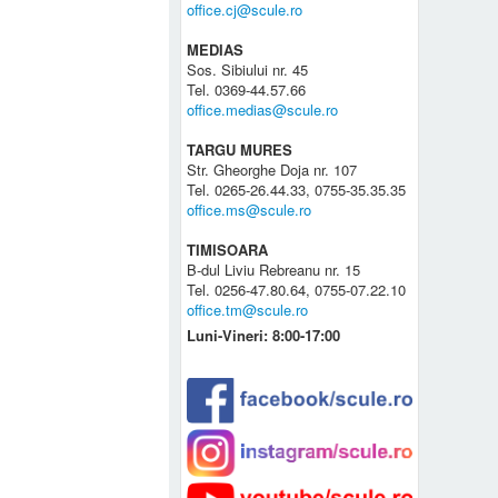
office.cj@scule.ro
MEDIAS
Sos. Sibiului nr. 45
Tel. 0369-44.57.66
office.medias@scule.ro
TARGU MURES
Str. Gheorghe Doja nr. 107
Tel. 0265-26.44.33, 0755-35.35.35
office.ms@scule.ro
TIMISOARA
B-dul Liviu Rebreanu nr. 15
Tel. 0256-47.80.64, 0755-07.22.10
office.tm@scule.ro
Luni-Vineri: 8:00-17:00