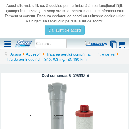
Acest site web utilizează cookies pentru îmbunătăţirea funcţionalităţii,
uşurinţei în utilizare şi în scop statistic, pentru mai multe informatii cititi
Termeni si conditii. Dacă vă declaraţi de acord cu utilizarea cookie-urilor
vă rugăm să faceţi clic pe "Da, sunt de acord"
Da, sunt de acord
Acasă
Accesorii
Tratarea aerului comprimat
Filtre de aer
COMPRESOARE
Filtru de aer industrial FG10, 0.3 mg/m3, 180 l/min
ACCESORII
PRODUSE NOI
Cod comanda:
8102855216
LICHIDARE
SERVICE
CATALOAGE
CONTACT
AUTENTIFICARE