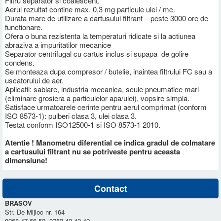
Filtru separator si coalescent.
Aerul rezultat contine max. 0,3 mg particule ulei / mc.
Durata mare de utilizare a cartusului filtrant – peste 3000 ore de
functionare.
Ofera o buna rezistenta la temperaturi ridicate si la actiunea
abraziva a impuritatilor mecanice
Separator centrifugal cu cartus inclus si supapa de golire
condens.
Se monteaza dupa compresor / butelie, inaintea filtrului FC sau a
uscatorului de aer.
Aplicatii: sablare, industria mecanica, scule pneumatice mari
(eliminare grosiera a particulelor apa/ulei), vopsire simpla.
Satisface urmatoarele cerinte pentru aerul comprimat (conform
ISO 8573-1): pulberi clasa 3, ulei clasa 3.
Testat conform ISO12500-1 si ISO 8573-1 2010.
Atentie ! Manometru diferential ce indica gradul de colmatare
a cartusului filtrant nu
se potriveste pentru aceasta
dimensiune
!
Contact
BRASOV
Str. De Mijloc nr. 164
0268-47.66.52, 0752-42.42.42