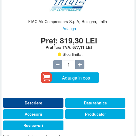
FIAC Air Compressors S.p.A, Bologna, Italia
Adauga
Preț:
819,30
LEI
Pret fara TVA:
677,11
LEI
Stoc limitat
Adauga in cos
Descriere
Date tehnice
Accesorii
Producator
Review-uri