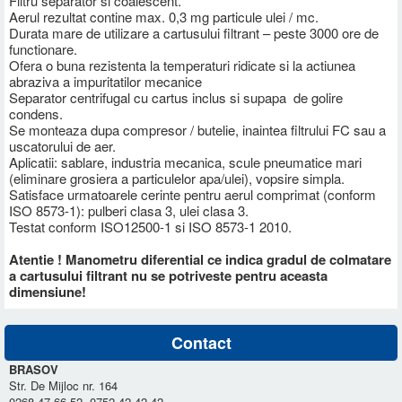
Filtru separator si coalescent.
Aerul rezultat contine max. 0,3 mg particule ulei / mc.
Durata mare de utilizare a cartusului filtrant – peste 3000 ore de
functionare.
Ofera o buna rezistenta la temperaturi ridicate si la actiunea
abraziva a impuritatilor mecanice
Separator centrifugal cu cartus inclus si supapa de golire
condens.
Se monteaza dupa compresor / butelie, inaintea filtrului FC sau a
uscatorului de aer.
Aplicatii: sablare, industria mecanica, scule pneumatice mari
(eliminare grosiera a particulelor apa/ulei), vopsire simpla.
Satisface urmatoarele cerinte pentru aerul comprimat (conform
ISO 8573-1): pulberi clasa 3, ulei clasa 3.
Testat conform ISO12500-1 si ISO 8573-1 2010.
Atentie ! Manometru diferential ce indica gradul de colmatare
a cartusului filtrant nu
se potriveste pentru aceasta
dimensiune
!
Contact
BRASOV
Str. De Mijloc nr. 164
0268-47.66.52, 0752-42.42.42