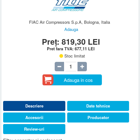
FIAC Air Compressors S.p.A, Bologna, Italia
Adauga
Preț:
819,30
LEI
Pret fara TVA:
677,11
LEI
Stoc limitat
Adauga in cos
Descriere
Date tehnice
Accesorii
Producator
Review-uri