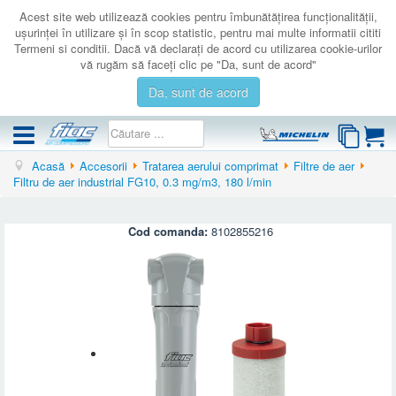
Acest site web utilizează cookies pentru îmbunătăţirea funcţionalităţii,
uşurinţei în utilizare şi în scop statistic, pentru mai multe informatii cititi
Termeni si conditii. Dacă vă declaraţi de acord cu utilizarea cookie-urilor
vă rugăm să faceţi clic pe "Da, sunt de acord"
Da, sunt de acord
Acasă
Accesorii
Tratarea aerului comprimat
Filtre de aer
COMPRESOARE
Filtru de aer industrial FG10, 0.3 mg/m3, 180 l/min
ACCESORII
PRODUSE NOI
Cod comanda:
8102855216
LICHIDARE
SERVICE
CATALOAGE
CONTACT
AUTENTIFICARE