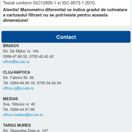
Testat conform ISO12500-1 si ISO 8573-1 2010.
Atentie! Manometru diferential ce indica gradul de colmatare
a cartusului filtrant nu se potriveste pentru aceasta
dimensiune!
Contact
BRASOV
Str. De Mijloc nr. 164
0268-47.66.52, 0752-42.42.42
office@scule.ro
CLUJ-NAPOCA
Str. Fabricii Nr. 56
Tel. 0264-46.26.18, 0755-34.34.34
office.cj@scule.ro
MEDIAS
Sos. Sibiului nr. 45
Tel. 0369-44.57.66
office.medias@scule.ro
TARGU MURES
Str. Gheorghe Doja nr. 107