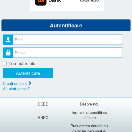
Autentificare
Nume utilizator
Parolă
Ţine-mă minte
Autentificare
Creaţi un cont
Aţi uitat parola?
DEEE
Despre noi
Termeni si conditii de
ANPC
utilizare
Prelucrarea datelor cu
caracter personal &