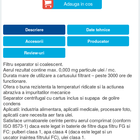
Adauga in cos
Descriere
Date tehnice
Accesorii
Producator
Review-uri
Filtru separator si coalescent.
Aerul rezultat contine max. 0,003 mg particule ulei / mc.
Durata mare de utilizare a cartusului filtrant – peste 3000 ore de
functionare.
Ofera o buna rezistenta la temperaturi ridicate si la actiunea
abraziva a impuritatilor mecanice
Separator centrifugal cu cartus inclus si supapa de golire
condens
Aplicatii: industria alimentara, aplicatii medicale, procesare foto,
aplicatii care necesita aer fara ulei.
Satisface urmatoarele cerinte pentru aerul comprimat (conform
ISO 8573-1) daca este legat in baterie de filtre dupa filtru FG si
FC: pulberi clasa 1, apa clasa 4 (daca este legat si un
uscator inaintea filtrului FC), ulei clasa 1.