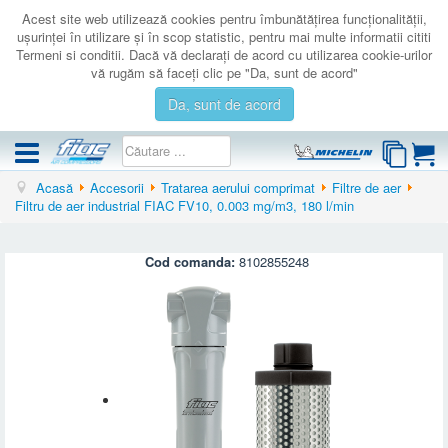
Acest site web utilizează cookies pentru îmbunătăţirea funcţionalităţii,
uşurinţei în utilizare şi în scop statistic, pentru mai multe informatii cititi
Termeni si conditii. Dacă vă declaraţi de acord cu utilizarea cookie-urilor
vă rugăm să faceţi clic pe "Da, sunt de acord"
Da, sunt de acord
Acasă
Accesorii
Tratarea aerului comprimat
Filtre de aer
COMPRESOARE
Filtru de aer industrial FIAC FV10, 0.003 mg/m3, 180 l/min
ACCESORII
PRODUSE NOI
Cod comanda:
8102855248
LICHIDARE
SERVICE
CATALOAGE
CONTACT
AUTENTIFICARE