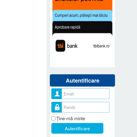
Autentificare
Nume utilizator
Parolă
Ţine-mă minte
Autentificare