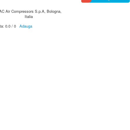
AC Air Compressors S.p.A, Bologna,
Italia
ta:
0.0
/
0
Adauga