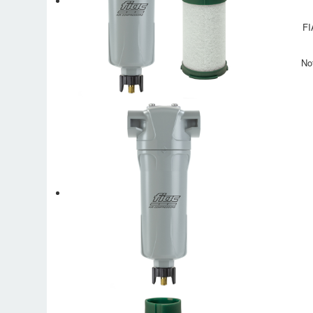
FI
No