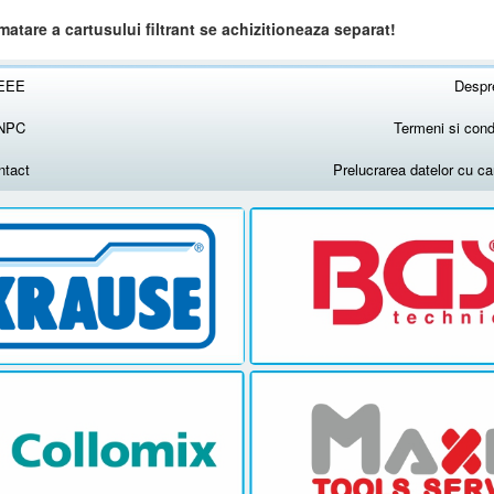
atare a cartusului filtrant se achizitioneaza separat!
EEE
Despr
NPC
Termeni si condi
ntact
Prelucrarea datelor cu c