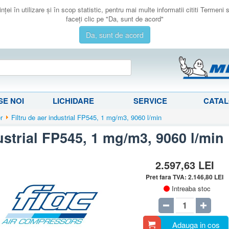
ţei în utilizare şi în scop statistic, pentru mai multe informatii cititi Termeni
faceţi clic pe "Da, sunt de acord"
Da, sunt de acord
E NOI
LICHIDARE
SERVICE
CATA
er
Filtru de aer industrial FP545, 1 mg/m3, 9060 l/min
dustrial FP545, 1 mg/m3, 9060 l/min
2.597,63
LEI
Pret fara TVA:
2.146,80
LEI
Intreaba stoc
Adauga in cos