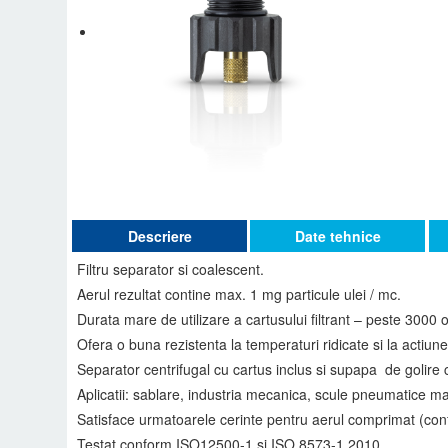
Descriere
Date tehnice
Filtru separator si coalescent.
Aerul rezultat contine max. 1 mg particule ulei / mc.
Durata mare de utilizare a cartusului filtrant – peste 3000 
Ofera o buna rezistenta la temperaturi ridicate si la actiun
Separator centrifugal cu cartus inclus si supapa de golire
Aplicatii: sablare, industria mecanica, scule pneumatice mar
Satisface urmatoarele cerinte pentru aerul comprimat (conf
Testat conform ISO12500-1 si ISO 8573-1 2010.