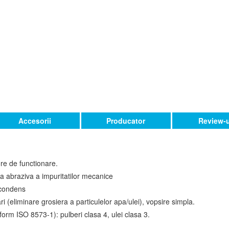
Accesorii
Producator
Review-u
ore de functionare.
ea abraziva a impuritatilor mecanice
 condens
i (eliminare grosiera a particulelor apa/ulei), vopsire simpla.
orm ISO 8573-1): pulberi clasa 4, ulei clasa 3.