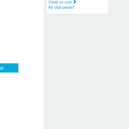
Creaţi un cont
Aţi uitat parola?
ri