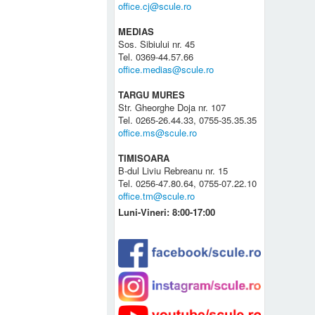
office.cj@scule.ro
MEDIAS
Sos. Sibiului nr. 45
Tel. 0369-44.57.66
office.medias@scule.ro
TARGU MURES
Str. Gheorghe Doja nr. 107
Tel. 0265-26.44.33, 0755-35.35.35
office.ms@scule.ro
TIMISOARA
B-dul Liviu Rebreanu nr. 15
Tel. 0256-47.80.64, 0755-07.22.10
office.tm@scule.ro
Luni-Vineri: 8:00-17:00