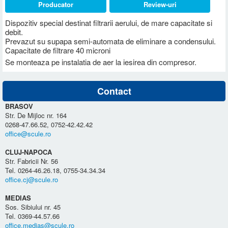
Producator
Review-uri
Dispozitiv special destinat filtrarii aerului, de mare capacitate si
debit.
Prevazut su supapa semi-automata de eliminare a condensului.
Capacitate de filtrare 40 microni
Se monteaza pe instalatia de aer la iesirea din compresor.
Contact
BRASOV
Str. De Mijloc nr. 164
0268-47.66.52, 0752-42.42.42
office@scule.ro
CLUJ-NAPOCA
Str. Fabricii Nr. 56
Tel. 0264-46.26.18, 0755-34.34.34
office.cj@scule.ro
MEDIAS
Sos. Sibiului nr. 45
Tel. 0369-44.57.66
office.medias@scule.ro