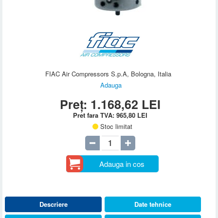
FIAC Air Compressors S.p.A, Bologna, Italia
Adauga
Preț:
1.168,62
LEI
Pret fara TVA:
965,80
LEI
Stoc limitat
Adauga in cos
Descriere
Date tehnice