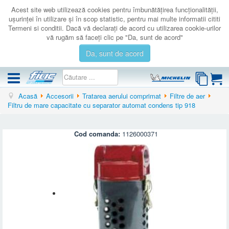
Acest site web utilizează cookies pentru îmbunătăţirea funcţionalităţii,
uşurinţei în utilizare şi în scop statistic, pentru mai multe informatii cititi
Termeni si conditii. Dacă vă declaraţi de acord cu utilizarea cookie-urilor
vă rugăm să faceţi clic pe "Da, sunt de acord"
Da, sunt de acord
Acasă
Accesorii
Tratarea aerului comprimat
Filtre de aer
COMPRESOARE
Filtru de mare capacitate cu separator automat condens tip 918
ACCESORII
PRODUSE NOI
Cod comanda:
1126000371
LICHIDARE
SERVICE
CATALOAGE
CONTACT
AUTENTIFICARE