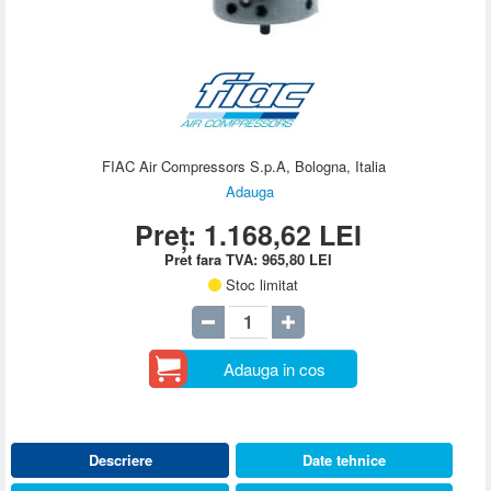
FIAC Air Compressors S.p.A, Bologna, Italia
Adauga
Preț:
1.168,62
LEI
Pret fara TVA:
965,80
LEI
Stoc limitat
Adauga in cos
Descriere
Date tehnice