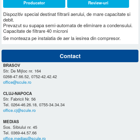
Producator
Review-uri
Dispozitiv special destinat filtrarii aerului, de mare capacitate si
debit.
Prevazut su supapa semi-automata de eliminare a condensului.
Capacitate de filtrare 40 microni
Se monteaza pe instalatia de aer la iesirea din compresor.
Contact
BRASOV
Str. De Mijloc nr. 164
0268-47.66.52, 0752-42.42.42
office@scule.ro
CLUJ-NAPOCA
Str. Fabricii Nr. 56
Tel. 0264-46.26.18, 0755-34.34.34
office.cj@scule.ro
MEDIAS
Sos. Sibiului nr. 45
Tel. 0369-44.57.66
office.medias@scule.ro