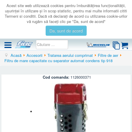
Acest site web utilizează cookies pentru îmbunătăţirea funcţionalităţii,
uşurinţei în utilizare şi în scop statistic, pentru mai multe informatii cititi
Termeni si conditii. Dacă vă declaraţi de acord cu utilizarea cookie-urilor
vă rugăm să faceţi clic pe "Da, sunt de acord"
Da, sunt de acord
Acasă
Accesorii
Tratarea aerului comprimat
Filtre de aer
COMPRESOARE
Filtru de mare capacitate cu separator automat condens tip 918
ACCESORII
PRODUSE NOI
Cod comanda:
1126000371
LICHIDARE
SERVICE
CATALOAGE
CONTACT
AUTENTIFICARE