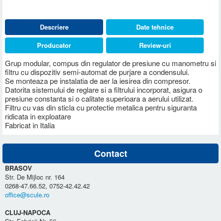
Descriere
Date tehnice
Producator
Review-uri
Grup modular, compus din regulator de presiune cu manometru si
filtru cu dispozitiv semi-automat de purjare a condensului.
Se monteaza pe instalatia de aer la iesirea din compresor.
Datorita sistemului de reglare si a filtrului incorporat, asigura o
presiune constanta si o calitate superioara a aerului utilizat.
Filtru cu vas din sticla cu protectie metalica pentru siguranta
ridicata in exploatare
Fabricat in Italia
Contact
BRASOV
Str. De Mijloc nr. 164
0268-47.66.52, 0752-42.42.42
office@scule.ro
CLUJ-NAPOCA