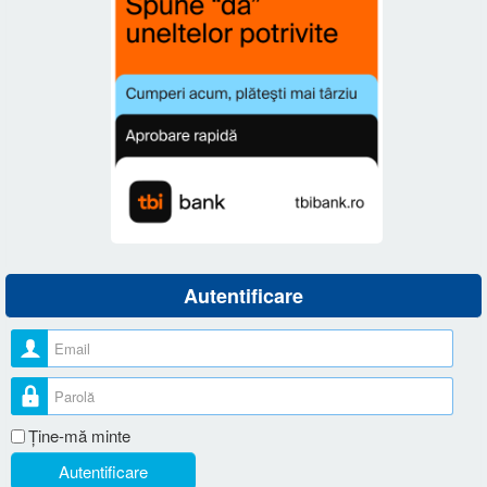
Autentificare
Nume utilizator
Parolă
Ţine-mă minte
Autentificare