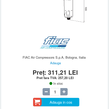
FIAC Air Compressors S.p.A, Bologna, Italia
Adauga
Preț:
311,21
LEI
Pret fara TVA:
257,20
LEI
In stoc
Adauga in cos