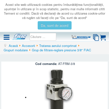
Acest site web utilizează cookies pentru îmbunătăţirea funcţionalităţii,
uşurinţei în utilizare şi în scop statistic, pentru mai multe informatii cititi
Termeni si conditii. Dacă vă declaraţi de acord cu utilizarea cookie-urilor
vă rugăm să faceţi clic pe "Da, sunt de acord"
Da, sunt de acord
Acasă
Accesorii
Tratarea aerului comprimat
COMPRESOARE
Grupuri modulare
Grup de filtrare-reglare presiune 3/8" FIAC
ACCESORII
PRODUSE NOI
Cod comanda:
AT-FRM-3/8
LICHIDARE
SERVICE
CATALOAGE
CONTACT
AUTENTIFICARE