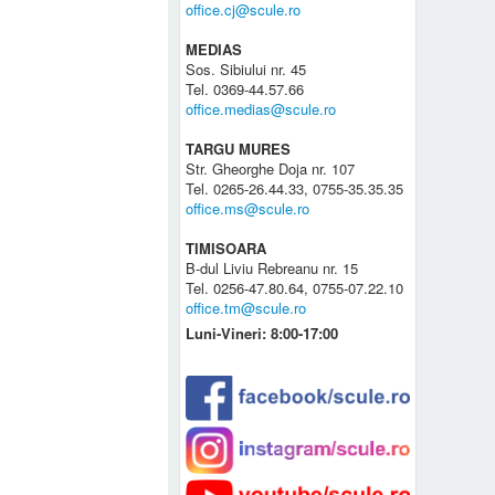
office.cj@scule.ro
MEDIAS
Sos. Sibiului nr. 45
Tel. 0369-44.57.66
office.medias@scule.ro
TARGU MURES
Str. Gheorghe Doja nr. 107
Tel. 0265-26.44.33, 0755-35.35.35
office.ms@scule.ro
TIMISOARA
B-dul Liviu Rebreanu nr. 15
Tel. 0256-47.80.64, 0755-07.22.10
office.tm@scule.ro
Luni-Vineri: 8:00-17:00