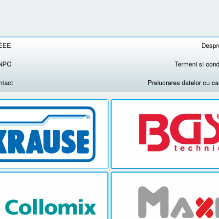
EEE
Despr
NPC
Termeni si condi
ntact
Prelucrarea datelor cu c