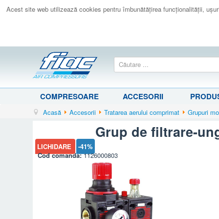
Acest site web utilizează cookies pentru îmbunătăţirea funcţionalităţii, uşurin
COMPRESOARE
ACCESORII
PRODUS
Acasă
Accesorii
Tratarea aerului comprimat
Grupuri mo
Grup de filtrare-un
LICHIDARE
-41%
Cod comanda:
1126000803