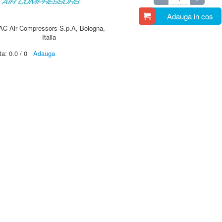
Adauga in cos
AC Air Compressors S.p.A, Bologna,
Italia
ta:
0.0
/
0
Adauga