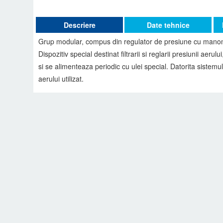
Descriere
Date tehnice
Grup modular, compus din regulator de presiune cu manometr
Dispozitiv special destinat filtrarii si reglarii presiunii aeru
si se alimenteaza periodic cu ulei special. Datorita sistemul
aerului utilizat.