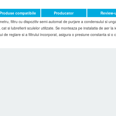
Produse compatibile
Producator
Review-u
u, filtru cu dispozitiv semi-automat de purjare a condensului si ungat
lui, cat si lubrefierii sculelor utilizate. Se monteaza pe instalatia de aer l
ui de reglare si a filtrului incorporat, asigura o presiune constanta si o 