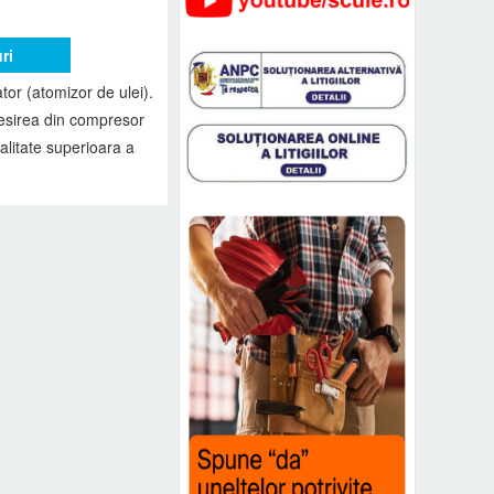
ri
or (atomizor de ulei).
a iesirea din compresor
calitate superioara a