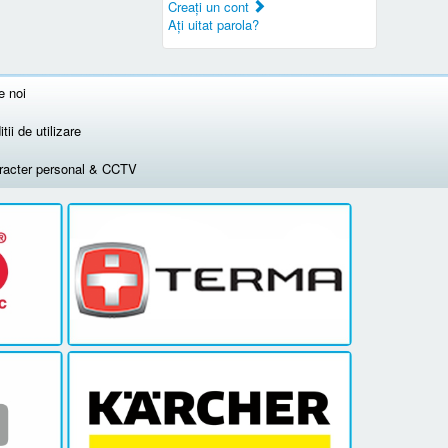
Creaţi un cont
Aţi uitat parola?
e noi
tii de utilizare
aracter personal & CCTV