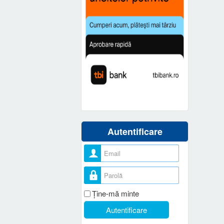
Autentificare
Nume utilizator
Parolă
Ţine-mă minte
Autentificare