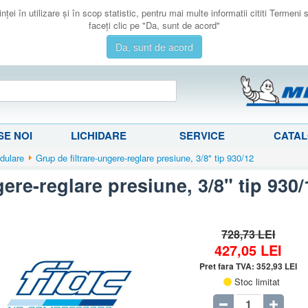
ţei în utilizare şi în scop statistic, pentru mai multe informatii cititi Termeni
faceţi clic pe "Da, sunt de acord"
Da, sunt de acord
E NOI
LICHIDARE
SERVICE
CATA
dulare
Grup de filtrare-ungere-reglare presiune, 3/8" tip 930/12
gere-reglare presiune, 3/8" tip 930/
728,73 LEI
427,05
LEI
Pret fara TVA:
352,93
LEI
Stoc limitat