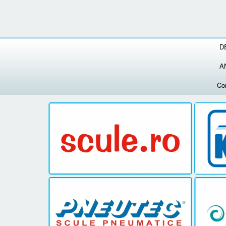
D
A
Co