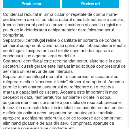
Producator
Review-uri
Condensul rezultat in urma ciclurilor repetate de comprimare-
destindere a aerului, condens datorat umiditatii naturale a aerului,
trebuie indepartat pentru a preveni oxidarea si aparitia ruginii ce
pot duce la deteriorarea echipamentelor care folosesc aerul
comprimat.
Separatorul centrifugal retine o cantitate importanta de condens
din aerul comprimat. Constructia optimizata imbunatateste efectul
centrifugal si asigura un grad relativ constant de separare a
condensului pe o gama larga de debite.
Sparatorul centrifugal este recomandat pentru sistemele in care
uscatorul cu refrigerare este instalat imediat dupa compresorul de
aer (fara un rezervor de aer interpus).
Separatorul centrifugal montat intre compresor si uscatorul cu
refrigerare retine "condensul lichid" din aerul comprimat. Aceasta
permite functionarea uscatorului cu refrigerare cu o rezerva
marita a capacitatii de uscare. Aceasta este important in mod
deosebit in cazul temperaturilor ambiante ridicate in scopul
asigurarii mentinerii constante a punctului de roua sub presiune.
In cazul in care este folosit in instalatii fara uscator de aer, pentru
o eficienta optima acest separator se monteaza in imediata
apropiere a echipamentelor/utilajelor ce folosesc aer comprimat,
eliminand
picaturile de apa din aerul comprimat, apartute ca
urmare a condensarii pe conducte, etc.