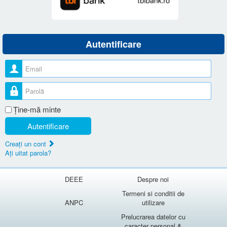
Autentificare
Nume utilizator
Parolă
Ţine-mă minte
Autentificare
Creaţi un cont
Aţi uitat parola?
DEEE
Despre noi
Termeni si conditii de
ANPC
utilizare
Prelucrarea datelor cu
caracter personal &