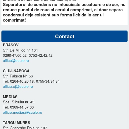
Separatorul de condens nu inlocuieste uscatoarele de aer, nu
reduce punctul de roua al aerului comprimat, ci doar separa
condensul deja existent sub forma lichida in aer ul
comprimat!
Contact
BRASOV
Str. De Mijloc nr. 164
0268-47.66.52, 0752-42.42.42
office@scule.ro
CLUJ-NAPOCA
Str. Fabricii Nr. 56
Tel. 0264-46.26.18, 0755-34.34.34
office.cj@scule.ro
MEDIAS
Sos. Sibiului nr. 45
Tel. 0369-44.57.66
office.medias@scule.ro
TARGU MURES
Str. Gheorghe Doja nr. 107