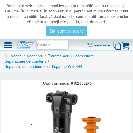
Acest site web utilizează cookies pentru îmbunătăţirea funcţionalităţii,
uşurinţei în utilizare şi în scop statistic, pentru mai multe informatii cititi
Termeni si conditii. Dacă vă declaraţi de acord cu utilizarea cookie-urilor
vă rugăm să faceţi clic pe "Da, sunt de acord"
Da, sunt de acord
Acasă
Accesorii
Tratarea aerului comprimat
COMPRESOARE
Separatoare de condens
Separator de condens centrifugal tip WS1444
ACCESORII
PRODUSE NOI
Cod comanda:
8102855275
LICHIDARE
SERVICE
CATALOAGE
CONTACT
AUTENTIFICARE