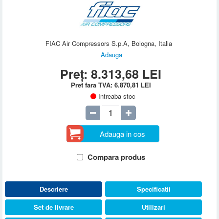
FIAC Air Compressors S.p.A, Bologna, Italia
Adauga
Preț:
8.313,68
LEI
Pret fara TVA:
6.870,81
LEI
Intreaba stoc
Adauga in cos
Compara produs
Descriere
Specificatii
Set de livrare
Utilizari