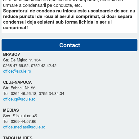
urmare a condensarii pe conducte, etc.
Separatorul de condens nu inlocuieste uscatoarele de aer, nu
reduce punctul de roua al aerului comprimat, ci doar separa
condensul deja existent sub forma lichida in aer ul
comprimat!
Contact
BRASOV
Str. De Mijloc nr. 164
0268-47.66.52, 0752-42.42.42
office@scule.ro
CLUJ-NAPOCA
Str. Fabricii Nr. 56
Tel. 0264-46.26.18, 0755-34.34.34
office.cj@scule.ro
MEDIAS
Sos. Sibiului nr. 45
Tel. 0369-44.57.66
office.medias@scule.ro
TARGU MURES