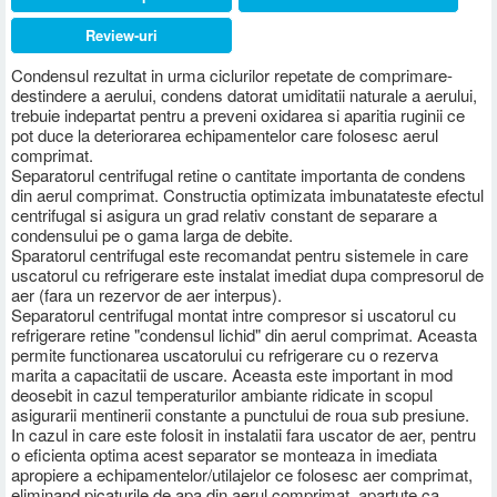
Review-uri
Condensul rezultat in urma ciclurilor repetate de comprimare-
destindere a aerului, condens datorat umiditatii naturale a aerului,
trebuie indepartat pentru a preveni oxidarea si aparitia ruginii ce
pot duce la deteriorarea echipamentelor care folosesc aerul
comprimat.
Separatorul centrifugal retine o cantitate importanta de condens
din aerul comprimat. Constructia optimizata imbunatateste efectul
centrifugal si asigura un grad relativ constant de separare a
condensului pe o gama larga de debite.
Sparatorul centrifugal este recomandat pentru sistemele in care
uscatorul cu refrigerare este instalat imediat dupa compresorul de
aer (fara un rezervor de aer interpus).
Separatorul centrifugal montat intre compresor si uscatorul cu
refrigerare retine "condensul lichid" din aerul comprimat. Aceasta
permite functionarea uscatorului cu refrigerare cu o rezerva
marita a capacitatii de uscare. Aceasta este important in mod
deosebit in cazul temperaturilor ambiante ridicate in scopul
asigurarii mentinerii constante a punctului de roua sub presiune.
In cazul in care este folosit in instalatii fara uscator de aer, pentru
o eficienta optima acest separator se monteaza in imediata
apropiere a echipamentelor/utilajelor ce folosesc aer comprimat,
eliminand
picaturile de apa din aerul comprimat, apartute ca