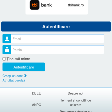
Autentificare
Nume utilizator
Parolă
Ţine-mă minte
Autentificare
Creaţi un cont
Aţi uitat parola?
DEEE
Despre noi
Termeni si conditii de
ANPC
utilizare
Prelucrarea datelor cu