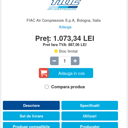
FIAC Air Compressors S.p.A, Bologna, Italia
Adauga
Preț:
1.073,34
LEI
Pret fara TVA:
887,06
LEI
Stoc limitat
Adauga in cos
Compara produs
Descriere
Specificatii
Set de livrare
Utilizari
Produse compatibile
Producator