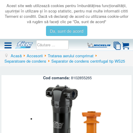
Acest site web utilizează cookies pentru îmbunătăţirea funcţionalităţii,
uşurinţei în utilizare şi în scop statistic, pentru mai multe informatii cititi
Termeni si conditii. Dacă vă declaraţi de acord cu utilizarea cookie-urilor
vă rugăm să faceţi clic pe "Da, sunt de acord"
Da, sunt de acord
Acasă
Accesorii
Tratarea aerului comprimat
COMPRESOARE
Separatoare de condens
Separator de condens centrifugal tip WS25
ACCESORII
PRODUSE NOI
Cod comanda:
8102855265
LICHIDARE
SERVICE
CATALOAGE
CONTACT
AUTENTIFICARE