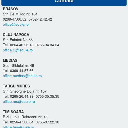
Contact
BRASOV
Str. De Mijloc nr. 164
0268-47.66.52, 0752-42.42.42
office@scule.ro
CLUJ-NAPOCA
Str. Fabricii Nr. 56
Tel. 0264-46.26.18, 0755-34.34.34
office.cj@scule.ro
MEDIAS
Sos. Sibiului nr. 45
Tel. 0369-44.57.66
office.medias@scule.ro
TARGU MURES
Str. Gheorghe Doja nr. 107
Tel. 0265-26.44.33, 0755-35.35.35
office.ms@scule.ro
TIMISOARA
B-dul Liviu Rebreanu nr. 15
Tel. 0256-47.80.64, 0755-07.22.10
office.tm@scule.ro