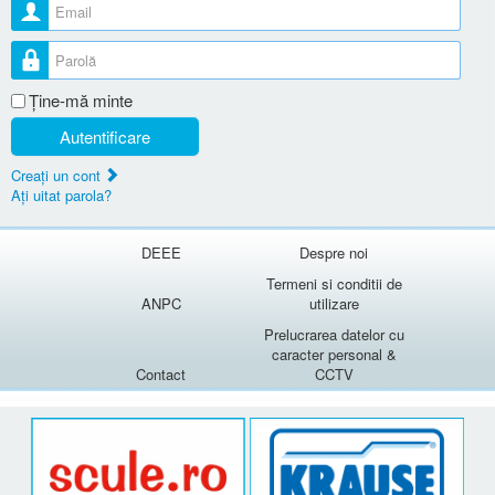
Nume utilizator
Parolă
Ţine-mă minte
Autentificare
Creaţi un cont
Aţi uitat parola?
DEEE
Despre noi
Termeni si conditii de
ANPC
utilizare
Prelucrarea datelor cu
caracter personal &
Contact
CCTV