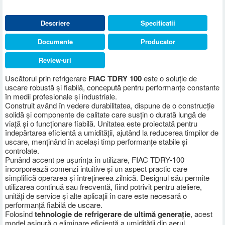
Descriere
Specificatii
Documente
Producator
Review-uri
Uscătorul prin refrigerare
FIAC TDRY 100
este o soluție de
uscare robustă și fiabilă, concepută pentru performanțe constante
în medii profesionale și industriale.
Construit având în vedere durabilitatea, dispune de o construcție
solidă și componente de calitate care susțin o durată lungă de
viață și o funcționare fiabilă. Unitatea este proiectată pentru
îndepărtarea eficientă a umidității, ajutând la reducerea timpilor de
uscare, menținând în același timp performanțe stabile și
controlate.
Punând accent pe ușurința în utilizare, FIAC TDRY-100
încorporează comenzi intuitive și un aspect practic care
simplifică operarea și întreținerea zilnică. Designul său permite
utilizarea continuă sau frecventă, fiind potrivit pentru ateliere,
unități de service și alte aplicații în care este necesară o
performanță fiabilă de uscare.
Folosind
tehnologie de refrigerare de ultimă generație
, acest
model asigură o eliminare eficientă a umidității din aerul