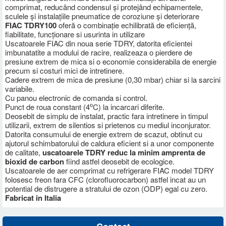
comprimat, reducând condensul și protejând echipamentele,
sculele și instalațiile pneumatice de coroziune și deteriorare
FIAC TDRY100
oferă o combinație echilibrată de eficiență,
fiabilitate, funcționare si usurinta in utilizare
Uscatoarele FIAC din noua serie TDRY, datorita eficientei
imbunatatite a modului de racire, realizeaza o pierdere de
presiune extrem de mica si o economie considerabila de energie
precum si costuri mici de intretinere.
Cadere extrem de mica de presiune (0,30 mbar) chiar si la sarcini
variabile.
Cu panou electronic de comanda si control.
o
Punct de roua constant (4
C) la incarcari diferite.
Deosebit de simplu de instalat, practic fara intretinere in timpul
utilizarii, extrem de silentios si prietenos cu mediul inconjurator.
Datorita consumului de energie extrem de scazut, obtinut cu
ajutorul schimbatorului de caldura eficient si a unor componente
de calitate,
uscatoarele TDRY reduc la minim amprenta de
bioxid de carbon
fiind astfel deosebit de ecologice.
Uscatoarele de aer comprimat cu refrigerare FIAC model TDRY
folosesc freon fara CFC (clorofluorocarbon) astfel incat au un
potential de distrugere a stratului de ozon (ODP) egal cu zero.
Fabricat in Italia