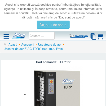
Acest site web utilizează cookies pentru îmbunătăţirea funcţionalităţii,
uşurinţei în utilizare şi în scop statistic, pentru mai multe informatii cititi
Termeni si conditii. Dacă vă declaraţi de acord cu utilizarea cookie-urilor
vă rugăm să faceţi clic pe "Da, sunt de acord"
Da, sunt de acord
Acasă
Accesorii
Uscatoare de aer
COMPRESOARE
Uscator de aer FIAC TDRY 100, 1000 l/min
ACCESORII
PRODUSE NOI
Cod comanda:
TDRY100
LICHIDARE
SERVICE
CATALOAGE
CONTACT
AUTENTIFICARE