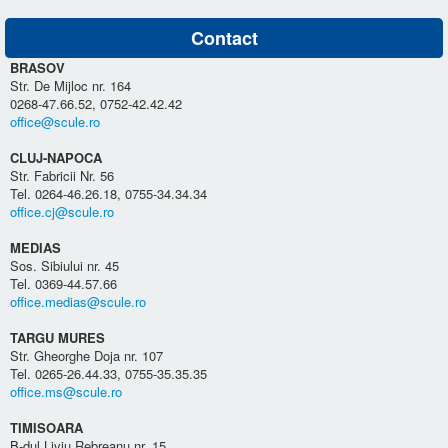
Contact
BRASOV
Str. De Mijloc nr. 164
0268-47.66.52, 0752-42.42.42
office@scule.ro
CLUJ-NAPOCA
Str. Fabricii Nr. 56
Tel. 0264-46.26.18, 0755-34.34.34
office.cj@scule.ro
MEDIAS
Sos. Sibiului nr. 45
Tel. 0369-44.57.66
office.medias@scule.ro
TARGU MURES
Str. Gheorghe Doja nr. 107
Tel. 0265-26.44.33, 0755-35.35.35
office.ms@scule.ro
TIMISOARA
B-dul Liviu Rebreanu nr. 15