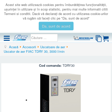
Acest site web utilizează cookies pentru îmbunătăţirea funcţionalităţii,
uşurinţei în utilizare şi în scop statistic, pentru mai multe informatii cititi
Termeni si conditii. Dacă vă declaraţi de acord cu utilizarea cookie-urilor
vă rugăm să faceţi clic pe "Da, sunt de acord"
Da, sunt de acord
Acasă
Accesorii
Uscatoare de aer
COMPRESOARE
Uscator de aer FIAC TDRY 30, 3000 l/min
ACCESORII
PRODUSE NOI
Cod comanda:
TDRY30
LICHIDARE
SERVICE
CATALOAGE
CONTACT
AUTENTIFICARE