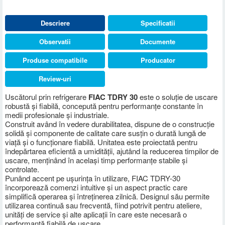
Descriere
Specificatii
Observatii
Documente
Produse compatibile
Producator
Review-uri
Uscătorul prin refrigerare
FIAC TDRY 30
este o soluție de uscare
robustă și fiabilă, concepută pentru performanțe constante în
medii profesionale și industriale.
Construit având în vedere durabilitatea, dispune de o construcție
solidă și componente de calitate care susțin o durată lungă de
viață și o funcționare fiabilă. Unitatea este proiectată pentru
îndepărtarea eficientă a umidității, ajutând la reducerea timpilor de
uscare, menținând în același timp performanțe stabile și
controlate.
Punând accent pe ușurința în utilizare, FIAC TDRY-30
încorporează comenzi intuitive și un aspect practic care
simplifică operarea și întreținerea zilnică. Designul său permite
utilizarea continuă sau frecventă, fiind potrivit pentru ateliere,
unități de service și alte aplicații în care este necesară o
performanță fiabilă de uscare.