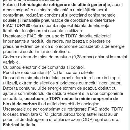
Folosind
tehnologie de refrigerare de ultimă generație
, acest
model asigură o eliminare eficientă a umidității din aerul
comprimat, reducând condensul și protejând echipamentele,
sculele și instalațiile pneumatice de coroziune și deteriorare
FIAC TDRY30
oferă o combinație echilibrată de eficiență,
fiabilitate, funcționare si usurinta in utilizare
Uscatoarele FIAC din noua serie TDRY, datorita eficientei
imbunatatite a modului de racire, realizeaza o pierdere de
presiune extrem de mica si o economie considerabila de energie
precum si costuri mici de intretinere.
Cadere extrem de mica de presiune (0,38 mbar) chiar si la sarcini
variabile.
Cu panou electronic de comanda si control.
o
Punct de roua constant (4
C) la incarcari diferite.
Deosebit de simplu de instalat, practic fara intretinere in timpul
utilizarii, extrem de silentios si prietenos cu mediul inconjurator.
Datorita consumului de energie extrem de scazut, obtinut cu
ajutorul schimbatorului de caldura eficient si a unor componente
de calitate,
uscatoarele TDRY reduc la minim amprenta de
bioxid de carbon
fiind astfel deosebit de ecologice.
Uscatoarele de aer comprimat cu refrigerare FIAC model TDRY
folosesc freon fara CFC (clorofluorocarbon) astfel incat au un
potential de distrugere a stratului de ozon (ODP) egal cu zero.
Fabricat in Italia