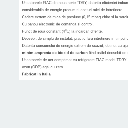
Uscatoarele FIAC din noua serie TDRY, datorita eficientei imbun
considerabila de energie precum si costuri mici de intretinere.
Cadere extrem de mica de presiune (0,15 mbar) chiar si la sarcin
Cu panou electronic de comanda si control.
o
Punct de roua constant (4
C) la incarcari diferite.
Deosebit de simplu de instalat, practic fara intretinere in timpul u
Datorita consumului de energie extrem de scazut, obtinut cu aju
minim amprenta de bioxid de carbon
fiind astfel deosebit de
Uscatoarele de aer comprimat cu refrigerare FIAC model TDRY fol
ozon (ODP) egal cu zero.
Fabricat in Italia