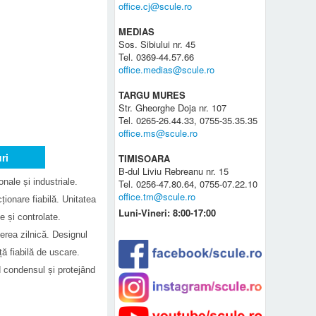
office.cj@scule.ro
MEDIAS
Sos. Sibiului nr. 45
Tel. 0369-44.57.66
office.medias@scule.ro
TARGU MURES
Str. Gheorghe Doja nr. 107
Tel. 0265-26.44.33, 0755-35.35.35
office.ms@scule.ro
ri
TIMISOARA
B-dul Liviu Rebreanu nr. 15
nale și industriale.
Tel. 0256-47.80.64, 0755-07.22.10
office.tm@scule.ro
ționare fiabilă. Unitatea
Luni-Vineri: 8:00-17:00
e și controlate.
erea zilnică. Designul
ță fiabilă de uscare.
d condensul și protejând