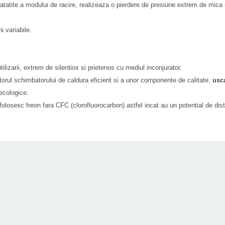
atatite a modului de racire, realizeaza o pierdere de presiune extrem de mica
i variabile.
tilizarii, extrem de silentios si prietenos cu mediul inconjurator.
torul schimbatorului de caldura eficient si a unor componente de calitate,
usc
 ecologice.
osesc freon fara CFC (clorofluorocarbon) astfel incat au un potential de distr