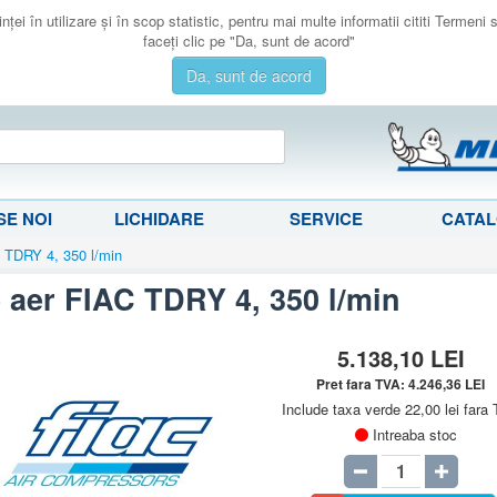
ţei în utilizare şi în scop statistic, pentru mai multe informatii cititi Termeni
faceţi clic pe "Da, sunt de acord"
Da, sunt de acord
E NOI
LICHIDARE
SERVICE
CATA
 TDRY 4, 350 l/min
 aer FIAC TDRY 4, 350 l/min
5.138,10
LEI
Pret fara TVA:
4.246,36
LEI
Include taxa verde 22,00 lei fara
Intreaba stoc