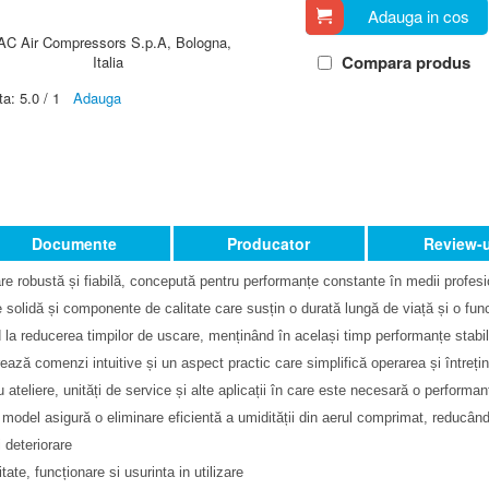
Adauga in cos
AC Air Compressors S.p.A, Bologna,
Compara produs
Italia
ta:
5.0
/
1
Adauga
Documente
Producator
Review-u
re robustă și fiabilă, concepută pentru performanțe constante în medii profesio
 solidă și componente de calitate care susțin o durată lungă de viață și o func
nd la reducerea timpilor de uscare, menținând în același timp performanțe stabil
ză comenzi intuitive și un aspect practic care simplifică operarea și întrețin
u ateliere, unități de service și alte aplicații în care este necesară o performan
 model asigură o eliminare eficientă a umidității din aerul comprimat, reducân
 deteriorare
tate, funcționare si usurinta in utilizare