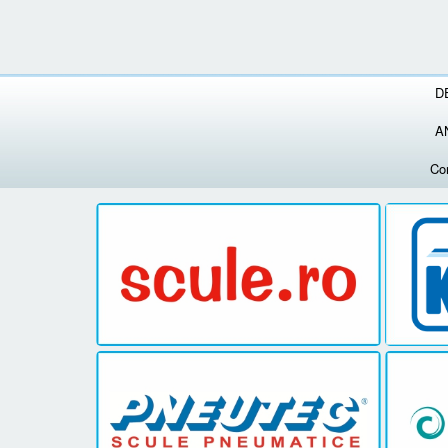
D
A
Co