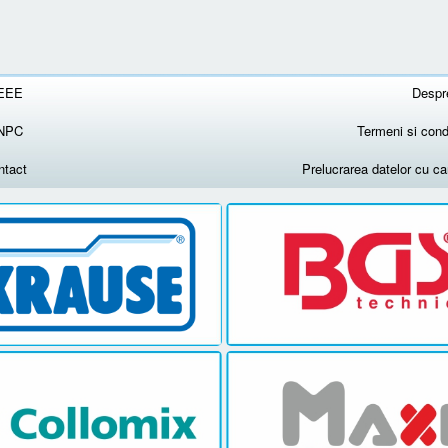
EEE
Despr
NPC
Termeni si condi
ntact
Prelucrarea datelor cu c