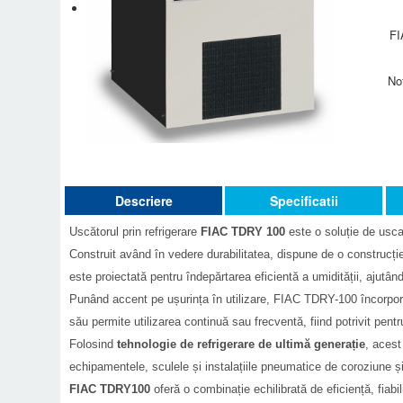
FI
No
Descriere
Specificatii
Uscătorul prin refrigerare
FIAC TDRY 100
este o soluție de usca
Construit având în vedere durabilitatea, dispune de o construcție
este proiectată pentru îndepărtarea eficientă a umidității, ajutâ
Punând accent pe ușurința în utilizare, FIAC TDRY-100 încorporea
său permite utilizarea continuă sau frecventă, fiind potrivit pentr
Folosind
tehnologie de refrigerare de ultimă generație
, acest
echipamentele, sculele și instalațiile pneumatice de coroziune și
FIAC TDRY100
oferă o combinație echilibrată de eficiență, fiabili