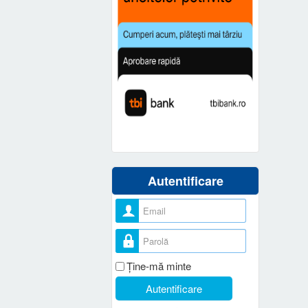
Autentificare
Nume utilizator
Parolă
Ţine-mă minte
Autentificare