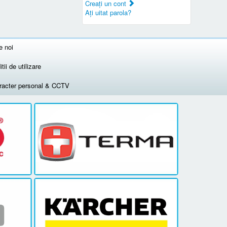
Creaţi un cont
Aţi uitat parola?
e noi
tii de utilizare
aracter personal & CCTV