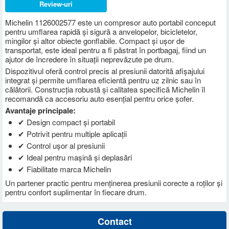
Review-uri
Michelin 1126002577 este un compresor auto portabil conceput
pentru umflarea rapidă și sigură a anvelopelor, bicicletelor,
mingilor și altor obiecte gonflabile. Compact și ușor de
transportat, este ideal pentru a fi păstrat în portbagaj, fiind un
ajutor de încredere în situații neprevăzute pe drum.
Dispozitivul oferă control precis al presiunii datorită afișajului
integrat și permite umflarea eficientă pentru uz zilnic sau în
călătorii. Construcția robustă și calitatea specifică Michelin îl
recomandă ca accesoriu auto esențial pentru orice șofer.
Avantaje principale:
✔ Design compact și portabil
✔ Potrivit pentru multiple aplicații
✔ Control ușor al presiunii
✔ Ideal pentru mașină și deplasări
✔ Fiabilitate marca Michelin
Un partener practic pentru menținerea presiunii corecte a roților și
pentru confort suplimentar în fiecare drum.
Contact