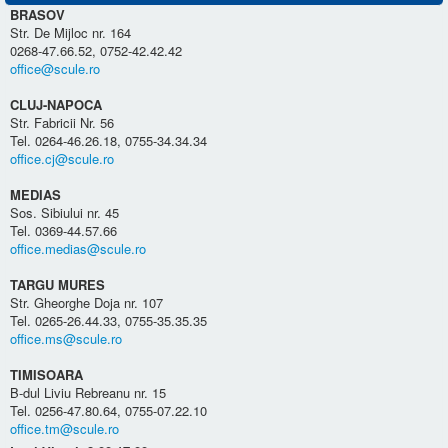
BRASOV
Str. De Mijloc nr. 164
0268-47.66.52, 0752-42.42.42
office@scule.ro
CLUJ-NAPOCA
Str. Fabricii Nr. 56
Tel. 0264-46.26.18, 0755-34.34.34
office.cj@scule.ro
MEDIAS
Sos. Sibiului nr. 45
Tel. 0369-44.57.66
office.medias@scule.ro
TARGU MURES
Str. Gheorghe Doja nr. 107
Tel. 0265-26.44.33, 0755-35.35.35
office.ms@scule.ro
TIMISOARA
B-dul Liviu Rebreanu nr. 15
Tel. 0256-47.80.64, 0755-07.22.10
office.tm@scule.ro