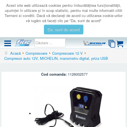
Acest site web utilizează cookies pentru îmbunătăţirea funcţionalităţii,
uşurinţei în utilizare şi în scop statistic, pentru mai multe informatii cititi
Termeni si conditii. Dacă vă declaraţi de acord cu utilizarea cookie-urilor
vă rugăm să faceţi clic pe "Da, sunt de acord"
Da, sunt de acord
Acasă
Compresoare
Compresoare 12 V
COMPRESOARE
Compresor auto 12V, MICHELIN, manometru digital, priza USB
ACCESORII
PRODUSE NOI
Cod comanda:
1126002577
LICHIDARE
SERVICE
CATALOAGE
CONTACT
AUTENTIFICARE