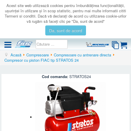
Acest site web utilizează cookies pentru îmbunătăţirea funcţionalităţii,
uşurinţei în utilizare şi în scop statistic, pentru mai multe informatii cititi
Termeni si conditii. Dacă vă declaraţi de acord cu utilizarea cookie-urilor
vă rugăm să faceţi clic pe "Da, sunt de acord"
Da, sunt de acord
Acasă
Compresoare
Compresoare cu antrenare directa
COMPRESOARE
Compresor cu piston FIAC tip STRATOS 24
ACCESORII
PRODUSE NOI
Cod comanda:
STRATOS24
LICHIDARE
SERVICE
CATALOAGE
CONTACT
AUTENTIFICARE