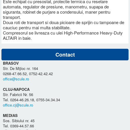
Este echipat cu presostat, protectie termica cu resetare
automata, regulator de presiune, manometru, supapa de
siguranta, robinet de purjare a condensului, maner pentru
transport.
Doua roti de transport si doua picioare de sprijin cu tampoane de
cauciuc pentru mai multa stabilitate.
Compresorul se livreaza cu ulei High-Performance Heavy-Duty
ALTAIR in baie.
Contact
BRASOV
Str. De Mijloc nr. 164
0268-47.66.52, 0752-42.42.42
office@scule.ro
CLUJ-NAPOCA
Str. Fabricii Nr. 56
Tel. 0264-46.26.18, 0755-34.34.34
office.cj@scule.ro
MEDIAS
Sos. Sibiului nr. 45
Tel. 0369-44.57.66