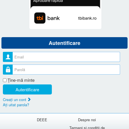
Autentificare
Nume utilizator
Parolă
Ţine-mă minte
Autentificare
Creaţi un cont
Aţi uitat parola?
DEEE
Despre noi
Termeni si conditii de