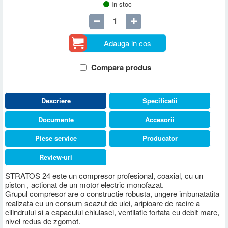
In stoc
Adauga in cos
Compara produs
Descriere
Specificatii
Documente
Accesorii
Piese service
Producator
Review-uri
STRATOS 24 este un compresor profesional, coaxial, cu un
piston , actionat de un motor electric monofazat.
Grupul compresor are o constructie robusta, ungere imbunatatita
realizata cu un consum scazut de ulei, aripioare de racire a
cilindrului si a capacului chiulasei, ventilatie fortata cu debit mare,
nivel redus de zgomot.