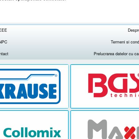
EEE
Despr
NPC
Termeni si condi
ntact
Prelucrarea datelor cu c