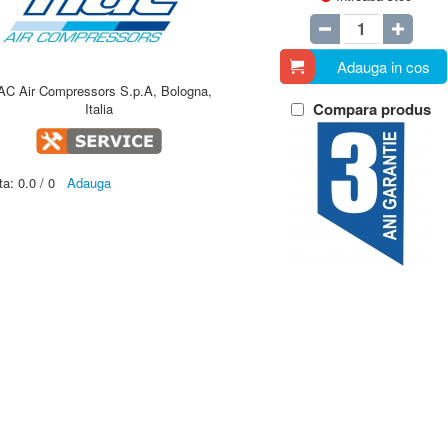
Adauga in cos
AC Air Compressors S.p.A, Bologna,
Compara produs
Italia
ta:
0.0
/
0
Adauga