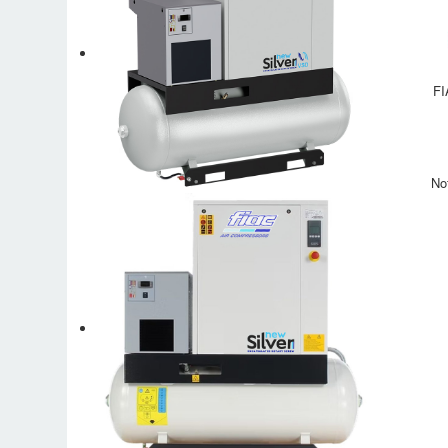
FI
No