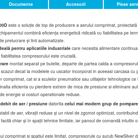
Documente
Accesorii
Piese ser
300D
este o soluție de top de producere a aerului comprimat, proiectată
Echipamentul combină eficiența energetică ridicată cu fiabilitatea pe term
de prelucrare și linii automatizate.
deală pentru aplicatiile industriale
care necesita alimentare continua
fiabilitatea compresorului este crucială.
erare
montat separat pe butelie, departe de partea calda a compresorul
scazut decat la modelele cu uscator incorporat in aceeasi carcasa cu 
er comprimat, cat si a sculelor pneumatice sau utilajelor tehnologice ce 
inalta eficienta cu pierdere extrem de mica de presiune si eliminare a
 de energie si costuri operationale reduse.
 debit de aer / presiune
datorita
celui mai modern grup de pompar
tabil de aer, vibrații reduse și un nivel de zgomot optimizat, contribuin
acilă chiar și în spații tehnice limitate, iar panoul de comandă intuitiv o
ui comprimat și spațiul este limitat, compresorule cu șurub NewSilver 