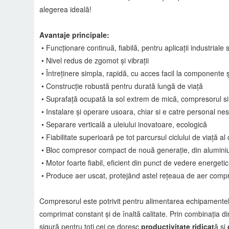
alegerea ideală!
Avantaje principale:
• Funcționare continuă, fiabilă, pentru aplicații industriale s
• Nivel redus de zgomot și vibrații
• Întreținere simpla, rapidă, cu acces facil la componente ș
• Construcție robustă pentru durată lungă de viață
• Suprafață ocupată la sol extrem de mică, compresorul si 
• Instalare și operare usoara, chiar si e catre personal nes
• Separare verticală a uleiului inovatoare, ecologică
• Fiabilitate superioară pe tot parcursul ciclului de viață a
• Bloc compresor compact de nouă generație, din aluminiu
• Motor foarte fiabil, eficient din punct de vedere energet
• Produce aer uscat, protejând astel rețeaua de aer compr
Compresorul este potrivit pentru alimentarea echipamentelor
comprimat constant și de înaltă calitate. Prin combinația d
sigură pentru toți cei ce doresc
productivitate ridicat
ă și