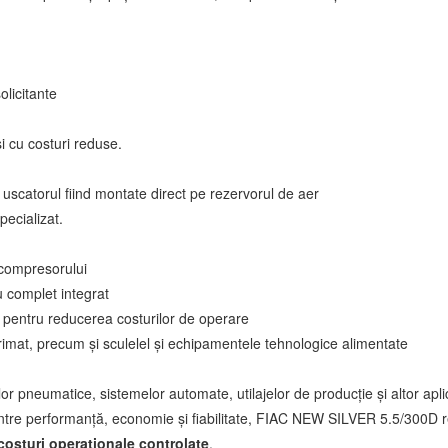
olicitante
i cu costuri reduse.
uscatorul fiind montate direct pe rezervorul de aer
pecializat.
l compresorului
 complet integrat
ic pentru reducerea costurilor de operare
imat, precum și sculelel și echipamentele tehnologice alimentate
 pneumatice, sistemelor automate, utilajelor de producție și altor aplic
intre performanță, economie și fiabilitate, FIAC NEW SILVER 5.5/300D re
costuri operaționale controlate
.