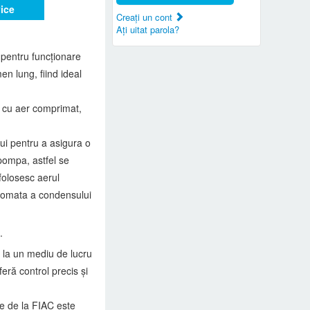
vice
Creaţi un cont
Aţi uitat parola?
 pentru funcționare
en lung, fiind ideal
 cu aer comprimat,
ui pentru a asigura o
pompa, astfel se
folosesc aerul
utomata a condensului
e
.
d la un mediu de lucru
feră control precis și
de de la FIAC este