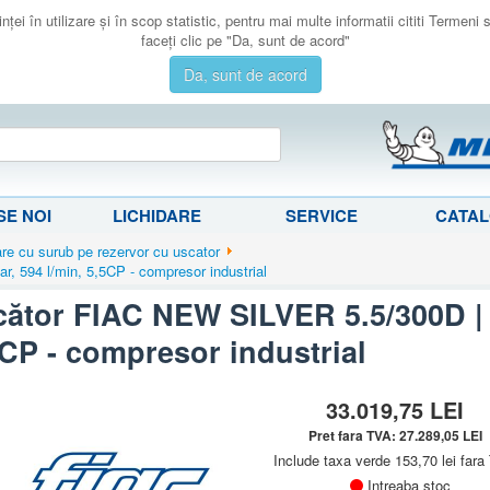
ţei în utilizare şi în scop statistic, pentru mai multe informatii cititi Termeni
faceţi clic pe "Da, sunt de acord"
Da, sunt de acord
E NOI
LICHIDARE
SERVICE
CATA
e cu surub pe rezervor cu uscator
, 594 l/min, 5,5CP - compresor industrial
ător FIAC NEW SILVER 5.5/300D | 
5CP - compresor industrial
33.019,75
LEI
Pret fara TVA:
27.289,05
LEI
Include taxa verde 153,70 lei far
Intreaba stoc