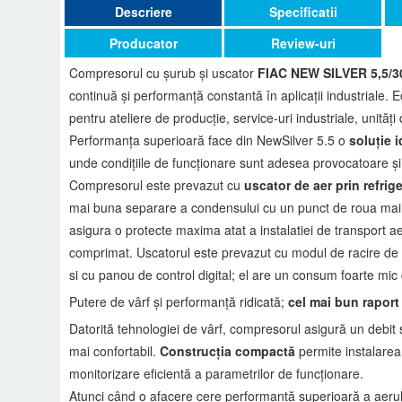
Descriere
Specificatii
Producator
Review-uri
Compresorul cu șurub și uscator
FIAC NEW SILVER 5,5/
continuă și performanță constantă în aplicații industriale. 
pentru ateliere de producție, service-uri industriale, unități 
Performanța superioară face din NewSilver 5.5 o
soluție i
unde condițiile de funcționare sunt adesea provocatoare și 
Compresorul este prevazut cu
uscator de aer prin refrig
mai buna separare a condensului cu un punct de roua mai 
asigura o protecte maxima atat a instalatiei de transport a
comprimat. Uscatorul este prevazut cu modul de racire de 
si cu panou de control digital; el are un consum foarte mic
Putere de vârf și performanță ridicată;
cel mai bun raport
Datorită tehnologiei de vârf, compresorul asigură un debit s
mai confortabil.
Construcția compactă
permite instalarea f
monitorizare eficientă a parametrilor de funcționare.
Atunci când o afacere cere performanță superioară a aerul