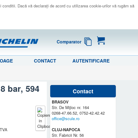
 si conditii. Dacă vă declaraţi de acord cu utilizarea cookie-urilor vă rugăm să
Comparator
LOAGE
CONTACT
AUTENTIFICARE
8 bar, 594
Contact
BRASOV
Str. De Mijloc nr. 164
0268-47.66.52, 0752-42.42.42
office@scule.ro
a TVA
CLUJ-NAPOCA
Str. Fabricii Nr. 56