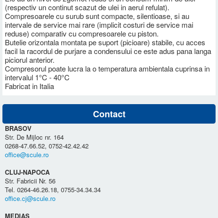
(respectiv un continut scazut de ulei in aerul refulat).
Compresoarele cu surub sunt compacte, silentioase, si au
intervale de service mai rare (implicit costuri de service mai
reduse) comparativ cu compresoarele cu piston.
Butelie orizontala montata pe suport (picioare) stabile, cu acces
facil la racordul de purjare a condensului ce este adus pana langa
piciorul anterior.
Compresorul poate lucra la o temperatura ambientala cuprinsa in
intervalul 1°C - 40°C
Fabricat in Italia
Contact
BRASOV
Str. De Mijloc nr. 164
0268-47.66.52, 0752-42.42.42
office@scule.ro
CLUJ-NAPOCA
Str. Fabricii Nr. 56
Tel. 0264-46.26.18, 0755-34.34.34
office.cj@scule.ro
MEDIAS