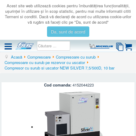
Acest site web utilizează cookies pentru îmbunătăţirea funcţionalităţii,
uşurinţei în utilizare şi în scop statistic, pentru mai multe informatii cititi
Termeni si conditii. Dacă vă declaraţi de acord cu utilizarea cookie-urilor
vă rugăm să faceţi clic pe "Da, sunt de acord"
Da, sunt de acord
Acasă
Compresoare
Compresoare cu surub
COMPRESOARE
Compresoare cu surub pe rezervor cu uscator
Compresor cu surub si uscator NEW SILVER 7,5/500D, 10 bar
ACCESORII
PRODUSE NOI
Cod comanda:
4152044223
LICHIDARE
SERVICE
CATALOAGE
CONTACT
AUTENTIFICARE