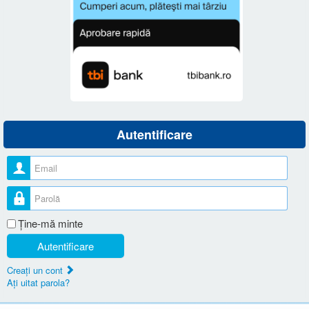
Autentificare
Nume utilizator
Parolă
Ţine-mă minte
Autentificare
Creaţi un cont
Aţi uitat parola?