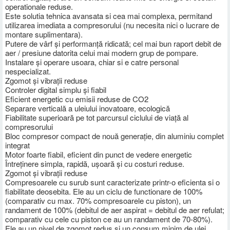
operationale reduse.
Este solutia tehnica avansata si cea mai complexa, permitand
utilizarea imediata a compresorului (nu necesita nici o lucrare de
montare suplimentara).
Putere de vârf și performanță ridicată; cel mai bun raport debit de
aer / presiune datorita celui mai modern grup de pompare.
Instalare și operare usoara, chiar si e catre personal
nespecializat.
Zgomot și vibrații reduse
Controler digital simplu și fiabil
Eficient energetic cu emisii reduse de CO2
Separare verticală a uleiului inovatoare, ecologică
Fiabilitate superioară pe tot parcursul ciclului de viață al
compresorului
Bloc compresor compact de nouă generație, din aluminiu complet
integrat
Motor foarte fiabil, eficient din punct de vedere energetic
Întreținere simpla, rapidă, ușoară și cu costuri reduse.
Zgomot și vibrații reduse
Compresoarele cu surub sunt caracterizate printr-o eficienta si o
fiabilitate deosebita. Ele au un ciclu de functionare de 100%
(comparativ cu max. 70% compresoarele cu piston), un
randament de 100% (debitul de aer aspirat = debitul de aer refulat;
comparativ cu cele cu piston ce au un randament de 70-80%).
Ele au un nivel de zgomot redus si un consum minim de ulei