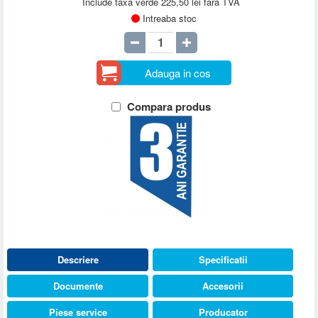
Include taxa verde 225,50 lei fara TVA
Intreaba stoc
Adauga in cos
Compara produs
Descriere
Specificatii
Documente
Accesorii
Piese service
Producator