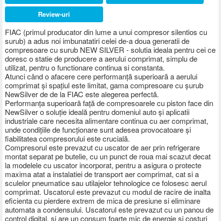
Review-uri
FIAC (primul producator din lume a unui compresor silentios cu
surub) a adus noi imbunatatiri celei de-a doua generatii de
compresoare cu surub NEW SILVER - solutia ideala pentru cei ce
doresc o statie de producere a aerului comprimat, simplu de
utilizat, pentru o functionare continua si constanta.
Atunci când o afacere cere performanță superioară a aerului
comprimat și spațiul este limitat, gama compresoare cu șurub
NewSilver de de la FIAC este alegerea perfectă.
Performanța superioară față de compresoarele cu piston face din
NewSilver o soluție ideală pentru domeniul auto și aplicatii
industriale care necesita alimentare continua cu aer comprimat,
unde condițiile de funcționare sunt adesea provocatoare și
fiabilitatea compresorului este crucială.
Compresorul este prevazut cu uscator de aer prin refrigerare
montat separat pe butelie, cu un punct de roua mai scazut decat
la modelele cu uscator incorporat, pentru a asigura o protecte
maxima atat a instalatiei de transport aer comprimat, cat si a
sculelor pneumatice sau utilajelor tehnologice ce folosesc aerul
comprimat. Uscatorul este prevazut cu modul de racire de inalta
eficienta cu pierdere extrem de mica de presiune si eliminare
automata a condensului. Uscatorul este prevazut cu un panou de
control digital, si are un consum foarte mic de energie si costuri