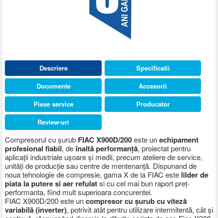
Descriere
Specificatii
Documente
Accesorii
Piese service
Producator
Review-uri
Compresorul cu șurub
FIAC X900D/200
este un
echipament
profesional fiabil
, de
înaltă performanță
, proiectat pentru
aplicații industriale ușoare și medii, precum ateliere de service,
unități de producție sau centre de mentenanță. Dispunand de
noua tehnologie de compresie, gama X de la FIAC este
lilder de
piata la putere si aer refulat
si cu cel mai bun raport preț-
performanta, fiind mult superioara concurentei.
FIAC X900D/200 este un
compresor cu șurub cu viteză
variabilă (inverter)
, potrivit atât pentru utilizare intermitentă, cât și