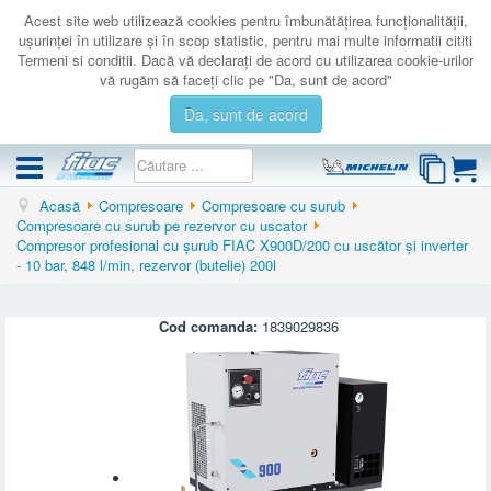
Acest site web utilizează cookies pentru îmbunătăţirea funcţionalităţii,
uşurinţei în utilizare şi în scop statistic, pentru mai multe informatii cititi
Termeni si conditii. Dacă vă declaraţi de acord cu utilizarea cookie-urilor
vă rugăm să faceţi clic pe "Da, sunt de acord"
Da, sunt de acord
Acasă
Compresoare
Compresoare cu surub
COMPRESOARE
Compresoare cu surub pe rezervor cu uscator
Compresor profesional cu șurub FIAC X900D/200 cu uscător și inverter
ACCESORII
- 10 bar, 848 l/min, rezervor (butelie) 200l
PRODUSE NOI
LICHIDARE
Cod comanda:
1839029836
SERVICE
CATALOAGE
CONTACT
AUTENTIFICARE