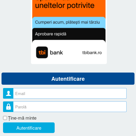
Autentificare
Nume utilizator
Parolă
Ţine-mă minte
Autentificare