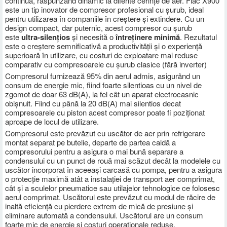
continuă, răspunzând dinamic la diferite cerințe de aer. Fiac X900
este un tip inovator de compresor profesional cu șurub, ideal
pentru utilizarea în companiile în creștere și extindere. Cu un
design compact, dar puternic, acest compresor cu șurub
este
ultra-silențios
și necesită o
întreținere minimă
. Rezultatul
este o creștere semnificativă a productivității și o experiență
superioară în utilizare, cu costuri de exploatare mai reduse
comparativ cu compresoarele cu șurub clasice (fără inverter)
Compresorul furnizează 95% din aerul admis, asigurând un
consum de energie mic, fiind foarte silentioas cu un nivel de
zgomot de doar 63 dB(A), la fel cât un aparat electrocasnic
obișnuit. Fiind cu până la 20 dB(A) mai silentios decat
compresoarele cu piston acest compresor poate fi poziționat
aproape de locul de utilizare.
Compresorul este prevăzut cu uscător de aer prin refrigerare
montat separat pe butelie, departe de partea caldă a
compresorului pentru a asigura o mai bună separare a
condensului cu un punct de rouă mai scăzut decât la modelele cu
uscător incorporat în aceeași carcasă cu pompa, pentru a asigura
o protecție maximă atât a instalației de transport aer comprimat,
cât și a sculelor pneumatice sau utilajelor tehnologice ce folosesc
aerul comprimat. Uscătorul este prevăzut cu modul de răcire de
inaltă eficiență cu pierdere extrem de mică de presiune și
eliminare automată a condensului. Uscătorul are un consum
foarte mic de energie și costuri operaționale reduse.