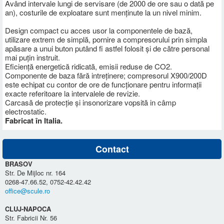
Având intervale lungi de servisare (de 2000 de ore sau o dată pe
an), costurile de exploatare sunt menținute la un nivel minim.
Design compact cu acces usor la componentele de bază,
utilizare extrem de simplă, pornire a compresorului prin simpla
apăsare a unui buton putând fi astfel folosit și de către personal
mai puțin instruit.
Eficiență energetică ridicată, emisii reduse de CO2.
Componente de baza fără intreținere; compresorul X900/200D
este echipat cu contor de ore de funcționare pentru informații
exacte referitoare la intervalele de revizie.
Carcasă de protecție și insonorizare vopsită in câmp
electrostatic.
Fabricat în Italia.
Contact
BRASOV
Str. De Mijloc nr. 164
0268-47.66.52, 0752-42.42.42
office@scule.ro
CLUJ-NAPOCA
Str. Fabricii Nr. 56