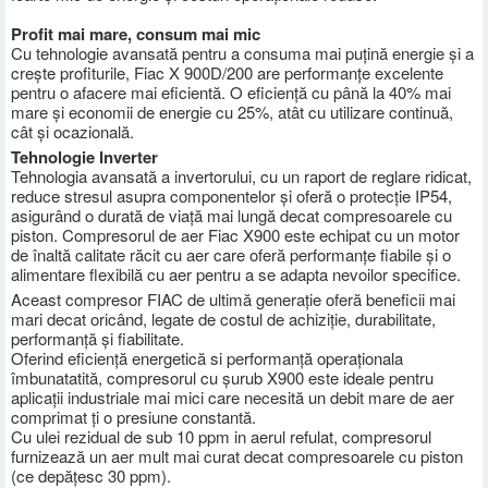
Profit mai mare, consum mai mic
Cu tehnologie avansată pentru a consuma mai puțină energie și a
crește profiturile, Fiac X 900D/200 are performanțe excelente
pentru o afacere mai eficientă. O eficiență cu până la 40% mai
mare și economii de energie cu 25%, atât cu utilizare continuă,
cât și ocazională.
Tehnologie Inverter
Tehnologia avansată a invertorului, cu un raport de reglare ridicat,
reduce stresul asupra componentelor și oferă o protecție IP54,
asigurând o durată de viață mai lungă decat compresoarele cu
piston. Compresorul de aer Fiac X900 este echipat cu un motor
de înaltă calitate răcit cu aer care oferă performanțe fiabile și o
alimentare flexibilă cu aer pentru a se adapta nevoilor specifice.
Aceast compresor FIAC de ultimă generație oferă beneficii mai
mari decat oricând, legate de costul de achiziție, durabilitate,
performanță și fiabilitate.
Oferind eficiență energetică si performanță operaționala
îmbunatatită, compresorul cu șurub X900 este ideale pentru
aplicații industriale mai mici care necesită un debit mare de aer
comprimat ți o presiune constantă.
Cu ulei rezidual de sub 10 ppm in aerul refulat, compresorul
furnizează un aer mult mai curat decat compresoarele cu piston
(ce depățesc 30 ppm).