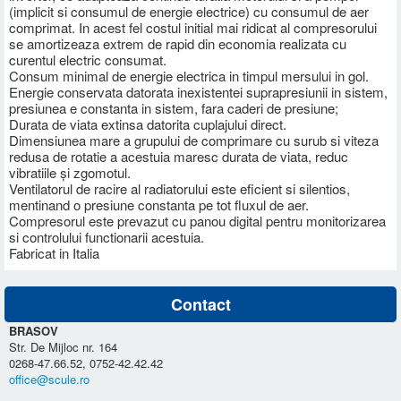
(implicit si consumul de energie electrice) cu consumul de aer
comprimat. In acest fel costul initial mai ridicat al compresorului
se amortizeaza extrem de rapid din economia realizata cu
curentul electric consumat.
Consum minimal de energie electrica in timpul mersului in gol.
Energie conservata datorata inexistentei suprapresiunii in sistem,
presiunea e constanta in sistem, fara caderi de presiune;
Durata de viata extinsa datorita cuplajului direct.
Dimensiunea mare a grupului de comprimare cu surub si viteza
redusa de rotatie a acestuia maresc durata de viata, reduc
vibratiile și zgomotul.
Ventilatorul de racire al radiatorului este eficient si silentios,
mentinand o presiune constanta pe tot fluxul de aer.
Compresorul este prevazut cu panou digital pentru monitorizarea
si controlului functionarii acestuia.
Fabricat in Italia
Contact
BRASOV
Str. De Mijloc nr. 164
0268-47.66.52, 0752-42.42.42
office@scule.ro