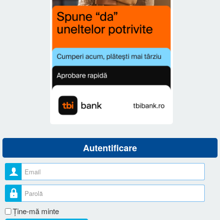
Autentificare
Nume utilizator
Parolă
Ţine-mă minte