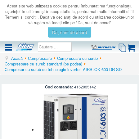
Acest site web utilizează cookies pentru îmbunătăţirea funcţionalităţii,
uşurinţei în utilizare şi în scop statistic, pentru mai multe informatii cititi
Termeni si conditii. Dacă vă declaraţi de acord cu utilizarea cookie-urilor
vă rugăm să faceţi clic pe "Da, sunt de acord"
Da, sunt de acord
Acasă
Compresoare
Compresoare cu surub
COMPRESOARE
Compresoare cu surub standard (pe podea)
Compresor cu surub cu tehnologie inverter, AIRBLOK 603 DR-SD
ACCESORII
PRODUSE NOI
Cod comanda:
4152035142
LICHIDARE
SERVICE
CATALOAGE
CONTACT
AUTENTIFICARE