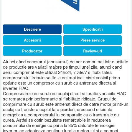
Descriere
Specificatii
Accesorii
Piese service
Producator
Review-uri
Atunci când necesarul (consumul) de aer comprimat intr-o unitate
de productie are variatii majore pe timpul unei zile, atunci cand
aerul comprimat este utilizat 24h/24, 7 zile/7 si fiabilitatea
compresorului trebuie sa fie la cel mai inalt nivel posibil prima
optiune este un compresor cu surub cu antrenare directa si
inverter FIAC.
Compresoarele cu surub cu cuplaj direct si turatie variabila FIAC
se remarca prin performante si fiabilitate ridicate. Grupul de
comprimare cu surub este antrenat direct de catre motor printr-un
cuplaj ce transfera cuplul fara pierderi, crescand eficienta
energetica a compresorului in comparatie cu o transmisie cu
curea. Astfel se obtin bezultate remarcabile in reducerea
consumului de energie cu pana la 35% datorate tehnologiei
inverter, ce adapteaza continuu turatia motorului si a pompei