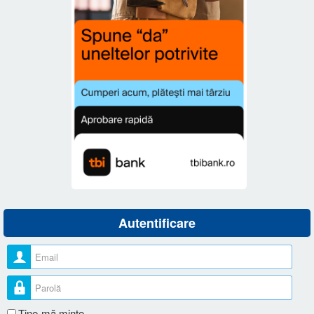
Autentificare
Nume utilizator
Parolă
Ţine-mă minte