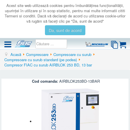
Acest site web utilizează cookies pentru îmbunătăţirea funcţionalităţii,
uşurinţei în utilizare şi în scop statistic, pentru mai multe informatii cititi
Termeni si conditii. Dacă vă declaraţi de acord cu utilizarea cookie-urilor
vă rugăm să faceţi clic pe "Da, sunt de acord"
Da, sunt de acord
Acasă
Compresoare
Compresoare cu surub
COMPRESOARE
Compresoare cu surub standard (pe podea)
Compresor FIAC cu surub AIRBLOK 253 BD, 13 bar
ACCESORII
PRODUSE NOI
Cod comanda:
AIRBLOK253BD-13BAR
LICHIDARE
SERVICE
CATALOAGE
CONTACT
AUTENTIFICARE