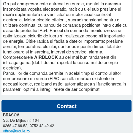
Grupul compresor este antrenat cu curele, montat in carcasa
insonorizata vopsita electrostatic, racit cu ulei sub presiune si
racire suplimentara cu ventilator cu motor axial controlat
electronic. Motor electric eficient, supradimensionat pentru o
utilizare continua, cu panou de comanda pozitionat intr-o cutie cu
clasa de protectie IP54. Panoul de comanda monitorizeaza si
optimizeaza ciclurile de lucru si realizeaza economii importante
de energie. Citire rapida si facila a datelor importante: presiune
aerului, temperatura uleiului, contor orar pentru timpul total de
functionare si in sarcina, interval de service, alarma.
Compresoarele
AIRBLOCK
au cel mai bun randament din
intreaga gama (debit de aer raportat la consumul de energie
electrica).
Panoul lor de comanda permite in acelai timp si controlul altor
compresoare cu surub (FIAC sau alta marca) existente in
aceeasi locatie, realizand astfel automatizarea si functionarea in
parametrii optimi a intregii relete de aer comprimat.
Contact
BRASOV
Str. De Mijloc nr. 164
0268-47.66.52, 0752-42.42.42
office@scule.ro