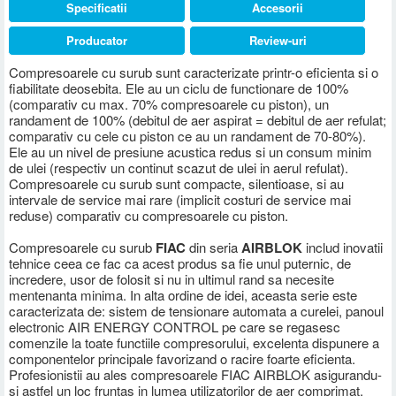
Specificatii
Accesorii
Producator
Review-uri
Compresoarele cu surub sunt caracterizate printr-o eficienta si o
fiabilitate deosebita. Ele au un ciclu de functionare de 100%
(comparativ cu max. 70% compresoarele cu piston), un
randament de 100% (debitul de aer aspirat = debitul de aer refulat;
comparativ cu cele cu piston ce au un randament de 70-80%).
Ele au un nivel de presiune acustica redus si un consum minim
de ulei (respectiv un continut scazut de ulei in aerul refulat).
Compresoarele cu surub sunt compacte, silentioase, si au
intervale de service mai rare (implicit costuri de service mai
reduse) comparativ cu compresoarele cu piston.
Compresoarele cu surub
FIAC
din seria
AIRBLOK
includ inovatii
tehnice ceea ce fac ca acest produs sa fie unul puternic, de
incredere, usor de folosit si nu in ultimul rand sa necesite
mentenanta minima. In alta ordine de idei, aceasta serie este
caracterizata de: sistem de tensionare automata a curelei, panoul
electronic AIR ENERGY CONTROL pe care se regasesc
comenzile la toate functiile compresorului, excelenta dispunere a
componentelor principale favorizand o racire foarte eficienta.
Profesionistii au ales compresoarele FIAC AIRBLOK asigurandu-
si astfel un loc fruntas in lumea utilizatorilor de aer comprimat.